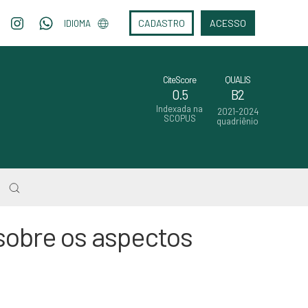
CADASTRO
ACESSO
IDIOMA
CiteScore
QUALIS
0.5
B2
Indexada na
2021-2024
SCOPUS
quadriênio
sobre os aspectos