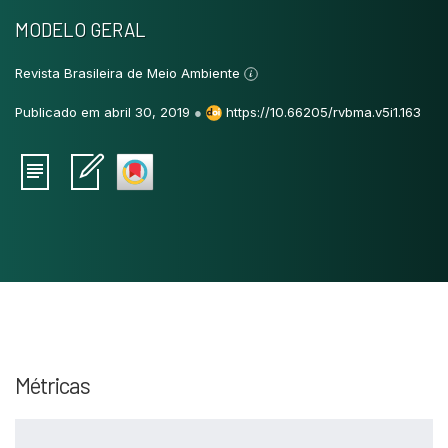
MODELO GERAL
Revista Brasileira de Meio Ambiente
Publicado em abril 30, 2019
●
https://10.66205/rvbma.v5i1.163
Intro
0
Methods
0
Results
0
Métricas
Discussion
0
Other
0