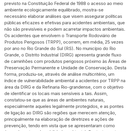
Scite shows how a scientific paper
previsto na Constituição Federal de 1988 o acesso ao meio
has been cited by providing the
ambiente ecologicamente equilibrado, mostra-se
context of the citation, a
necessário elaborar análises que visem assegurar políticas
públicas eficazes e efetivas para acidentes ambientais, que
classification describing whether it
não são previsíveis e podem acarretar impactos ambientais.
supports, mentions, or contrasts
Os acidentes que envolvem o Transporte Rodoviário de
the cited claim, and a label
Produtos Perigosos (TRPP), ocorrem, em média, 25 vezes
indicating in which section the
por ano no Rio Grande do Sul (RS). No município do Rio
citation was made.
Grande, o Distrito Industrial (DIRG) apresenta grande fluxo
de caminhões com produtos perigosos próximo às Áreas de
Preservação Permanente e Unidade de Conservação. Desta
forma, produziu-se, através de análise multicritério, um
índice de vulnerabilidade ambiental a acidentes por TRPP na
área da DIRG e da Refinaria Rio-grandense, com o objetivo
de identificar os locais mais sensíveis a tais. Assim,
constatou-se que as áreas de ambientes naturais,
especialmente aqueles legalmente protegidos, e as pontes
de ligação ao DIRG são regiões que merecem atenção,
principalmente na elaboração de diretrizes e ações de
prevenção, tendo em vista que se apresentaram como