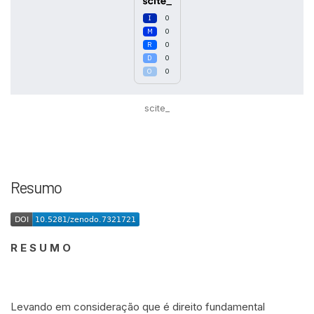
0
0
0
0
0
scite_
Intro
0
Methods
0
Resumo
Results
0
Discussion
0
Other
0
R E S U M O
See how this article has been
cited at
scite.ai
Levando em consideração que é direito fundamental