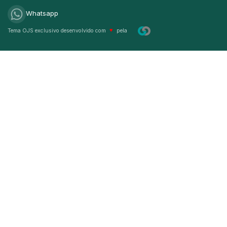
Whatsapp
Tema OJS exclusivo desenvolvido com
♥
pela