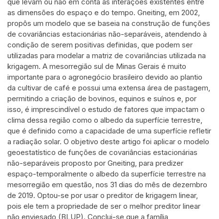
que levam ou não em conta as interações existentes entre
as dimensões do espaço e do tempo. Gneiting, em 2002,
propôs um modelo que se baseia na construção de funções
de covariâncias estacionárias não-separáveis, atendendo à
condição de serem positivas definidas, que podem ser
utilizadas para modelar a matriz de covariâncias utilizada na
krigagem. A mesorregião sul de Minas Gerais é muito
importante para o agronegócio brasileiro devido ao plantio
da cultivar de café e possui uma extensa área de pastagem,
permitindo a criação de bovinos, equinos e suínos e, por
isso, é imprescindível o estudo de fatores que impactam o
clima dessa região como o albedo da superfície terrestre,
que é definido como a capacidade de uma superfície refletir
a radiação solar. O objetivo deste artigo foi aplicar o modelo
geoestatístico de funções de covariâncias estacionárias
não-separáveis proposto por Gneiting, para predizer
espaço-temporalmente o albedo da superfície terrestre na
mesorregião em questão, nos 31 dias do mês de dezembro
de 2019. Optou-se por usar o preditor de krigagem linear,
pois ele tem a propriedade de ser o melhor preditor linear
não enviesado (BLUP). Conclui-se que a família