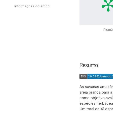
Informações do artigo
Plum
Resumo
As savanas amazôn
areia branca para 
como objetivo avali
espécies herbáceas
Um total de 41 esp