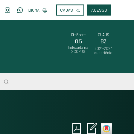
CADASTRO
ACESSO
IDIOMA
CiteScore
QUALIS
0.5
B2
Indexada na
2021-2024
SCOPUS
quadriênio
Intro
0
Methods
0
Results
0