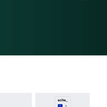
Discussion
0
Other
0
See how this article has been
cited at
scite.ai
Scite shows how a scientific paper
has been cited by providing the
context of the citation, a
classification describing whether it
supports, mentions, or contrasts
the cited claim, and a label
indicating in which section the
citation was made.
0