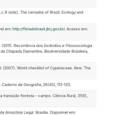
s J. R (eds). The cerrados of Brazil: Ecology and
ível em:
http://floradobrasil.jbrj.gov.br/
. Acesso em:
S. (2011). Recorrência dos Incêndios e Fitossociologia
 Chapada Diamantina. Biodiversidade Brasileira,
, J. (2007). World checklist of Cyperaceae. Kew: The
. Caderno de Geografia, 26(45), 113-133.
a transição floresta – campo. Ciência Rural, 31(6),
 da Amazônia Legal. Brasília. Disponível em: