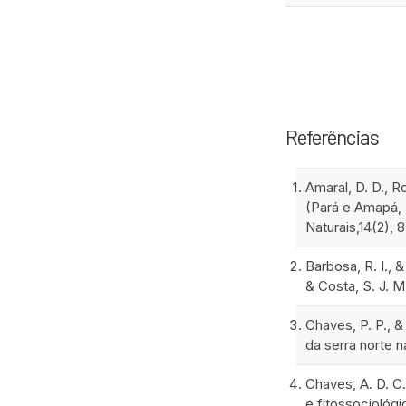
Referências
Amaral, D. D., R
(Pará e Amapá, 
Naturais,14(2), 
Barbosa, R. I., 
& Costa, S. J. 
Chaves, P. P., 
da serra norte n
Chaves, A. D. C.
e fitossociológ