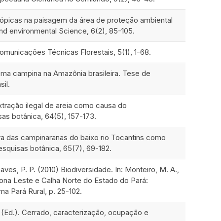
antrópicas na paisagem da área de proteção ambiental
 and environmental Science, 6(2), 85-105.
Comunicações Técnicas Florestais, 5(1), 1-68.
tema campina na Amazônia brasileira. Tese de
il.
. Extração ilegal de areia como causa do
as botânica, 64(5), 157-173.
rutura das campinaranas do baixo rio Tocantins como
squisas botânica, 65(7), 69-182.
Chaves, P. P. (2010) Biodiversidade. In: Monteiro, M. A.,
ona Leste e Calha Norte do Estado do Pará:
a Pará Rural, p. 25-102.
M. N (Ed.). Cerrado, caracterização, ocupação e