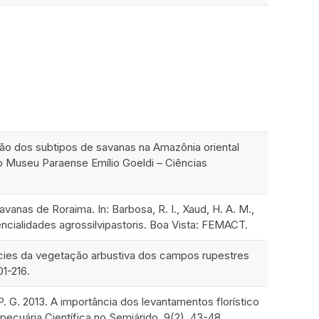
icação dos subtipos de savanas na Amazônia oriental
o Museu Paraense Emílio Goeldi – Ciências
avanas de Roraima. In: Barbosa, R. I., Xaud, H. A. M.,
ncialidades agrossilvipastoris. Boa Vista: FEMACT.
pécies da vegetação arbustiva dos campos rupestres
01-216.
 P. G. 2013. A importância dos levantamentos florístico
ecuária Científica no Semiárido, 9(2), 43-48.