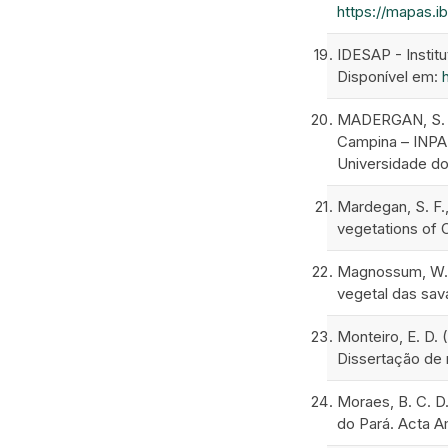
https://mapas.i
IDESAP - Instit
Disponível em:
MADERGAN, S. F.
Campina – INPA
Universidade do
Mardegan, S. F., 
vegetations of 
Magnossum, W. E.
vegetal das sava
Monteiro, E. D.
Dissertação de 
Moraes, B. C. D.
do Pará. Acta A