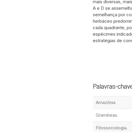
mais diversas, mai
A e D se assemelha
semelhança por con
herbáceo predomina
cada quadrante, po
espécimes indicado
estratégias de con
Palavras-chav
Amazônia
Gramíneas
Fitossociologia.