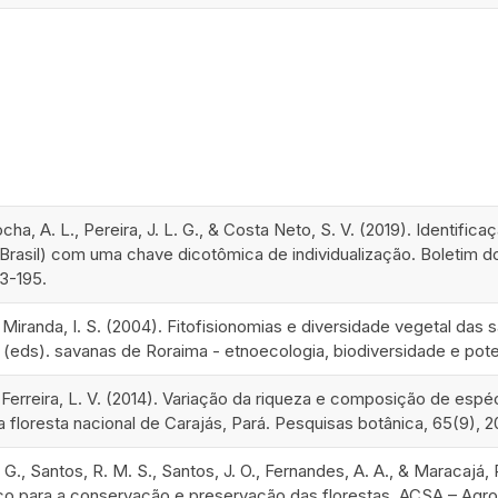
ocha, A. L., Pereira, J. L. G., & Costa Neto, S. V. (2019). Identif
Brasil) com uma chave dicotômica de individualização. Boletim d
83-195.
& Miranda, I. S. (2004). Fitofisionomias e diversidade vegetal das s
M (eds). savanas de Roraima - etnoecologia, biodiversidade e pote
& Ferreira, L. V. (2014). Variação da riqueza e composição de es
a floresta nacional de Carajás, Pará. Pesquisas botânica, 65(9), 2
 G., Santos, R. M. S., Santos, J. O., Fernandes, A. A., & Maracajá,
ico para a conservação e preservação das florestas. ACSA – Agrop