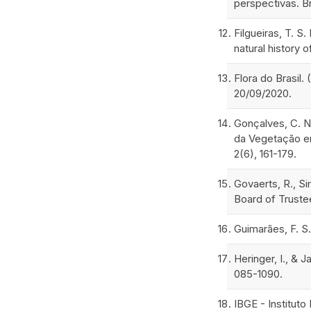
perspectivas. Br
Filgueiras, T. S
natural history 
Flora do Brasil.
20/09/2020.
Gonçalves, C. N.
da Vegetação em
2(6), 161-179.
Govaerts, R., Si
Board of Truste
Guimarães, F. S
Heringer, I., & 
085-1090.
IBGE - Instituto