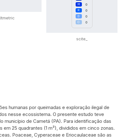
0
0
0
ltmetric
0
scite_
es humanas por queimadas e exploração ilegal de
vidos nesse ecossistema. O presente estudo teve
do município de Cametá (PA). Para identificação das
s em 25 quadrantes (1 m²), divididos em cinco zonas.
báceas. Poaceae, Cyperaceae e Eriocaulaceae são as