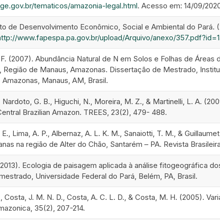
bge.gov.br/tematicos/amazonia-legal.html
. Acesso em: 14/09/2020
uto de Desenvolvimento Econômico, Social e Ambiental do Pará. (2
http://www.fapespa.pa.gov.br/upload/Arquivo/anexo/357.pdf?id
 (2007). Abundância Natural de N em Solos e Folhas de Áreas 
, Região de Manaus, Amazonas. Dissertação de Mestrado, Instit
 Amazonas, Manaus, AM, Brasil.
Nardoto, G. B., Higuchi, N., Moreira, M. Z., & Martinelli, L. A. (200
Central Brazilian Amazon. TREES, 23(2), 479- 488.
, Lima, A. P., Albernaz, A. L. K. M., Sanaiotti, T. M., & Guillaume
nas na região de Alter do Chão, Santarém – PA. Revista Brasileira
 (2013). Ecologia de paisagem aplicada à análise fitogeográfica
mestrado, Universidade Federal do Pará, Belém, PA, Brasil.
, Costa, J. M. N. D., Costa, A. C. L. D., & Costa, M. H. (2005). V
mazonica, 35(2), 207-214.