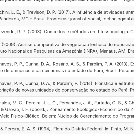
chini, L. E., & Trevison, D. P. (2017). A influência de atividades 
Pandeiros, MG – Brasil. Fronteiras: jornal of social, technological
& Rezende, R. P. (2003). Conceitos e métodos em fitossociologia. 
 C. (2009). Análise comparativa de vegetação lenhosa do ecossis
ituto Nacional de Pesquisas da Amazônia (INPA), Manaus, AM, Bras
Chaves, P. P., Cunha, D. A., Rosário, A. S., & Parolim, P. A. (2013)
 de campinas e campinaranas no estado do Pará, Brasil. Pesquis
 Chaves, P. P., Cunha, D. A., & Parolim, P. (2014). Florística e est
 criação de novas unidades de conservação no estado do Pará. Pe
Thales, M. C., Pereira, J. L. G., Fernandes, J. A., Furtado, C. S., & 
 & Galvão, I. F. (coord.). Zoneamento Ecológico-Econômico da Z
Meio Físico-Biótico. Belém: Núcleo de Gerenciamento do Program
, & Pereira, B. A. S. (1994). Flora do Distrito Federal. In: Pinto, 