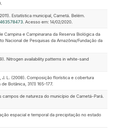
.
011). Estatística municipal, Cametá. Belém.
=1463578473
. Acesso em: 14/02/2020.
de Campina e Campinarana da Reserva Biológica da
uto Nacional de Pesquisas da Amazônia/Fundação da
9). Nitrogen availability patterns in white-sand
t, J. L. (2008). Composição florística e cobertura
 de Botânica, 31(1) 165-177.
 dos campos de natureza do município de Cametá-Pará.
ariação espacial e temporal da precipitação no estado