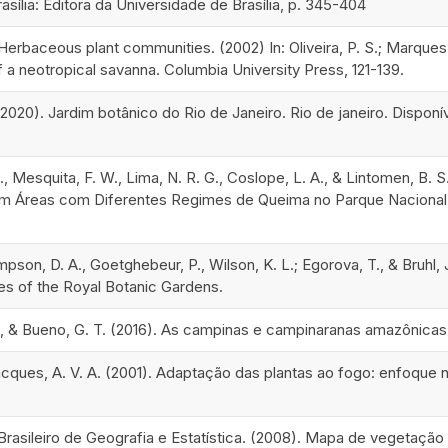
asília: Editora da Universidade de Brasília, p. 345-404
. Herbaceous plant communities. (2002) In: Oliveira, P. S.; Marque
of a neotropical savanna. Columbia University Press, 121-139.
 (2020). Jardim botânico do Rio de Janeiro. Rio de janeiro. Dispon
, Mesquita, F. W., Lima, N. R. G., Coslope, L. A., & Lintomen, B. 
 Áreas com Diferentes Regimes de Queima no Parque Nacional da
mpson, D. A., Goetghebeur, P., Wilson, K. L.; Egorova, T., & Bruhl
es of the Royal Botanic Gardens.
., & Bueno, G. T. (2016). As campinas e campinaranas amazônicas
Jacques, A. V. A. (2001). Adaptação das plantas ao fogo: enfoque n
 Brasileiro de Geografia e Estatística. (2008). Mapa de vegetação