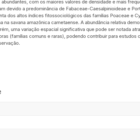
s abundantes, com os maiores valores de densidade e mais fre
m devido a predominância de Fabaceae-Caesalpinioideae e Port
ta dos altos índices fitossociológicos das famílias Poaceae e 
 na savana amazônica cametaense. A abundância relativa demonst
rém, uma variação espacial significativa que pode ser notada at
ras (famílias comuns e raras), podendo contribuir para estudos 
servação.
e