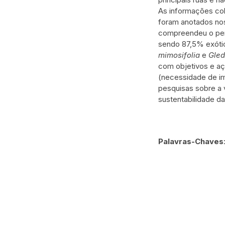
As informações col
foram anotados nos
compreendeu o perí
sendo 87,5% exótic
mimosifolia
e
Gled
com objetivos e aç
(necessidade de im
pesquisas sobre a
sustentabilidade d
Palavras-Chaves