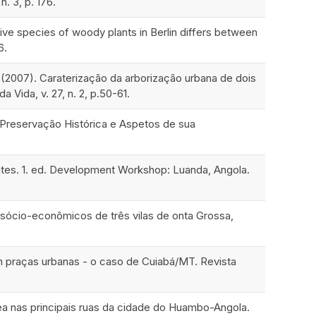
n. 3, p. 176.
ative species of woody plants in Berlin differs between
6.
P. (2007). Caraterização da arborização urbana de dois
 Vida, v. 27, n. 2, p.50-61.
a Preservação Histórica e Aspetos de sua
entes. 1. ed. Development Workshop: Luanda, Angola.
os sócio-econômicos de três vilas de onta Grossa,
 em praças urbanas - o caso de Cuiabá/MT. Revista
órea nas principais ruas da cidade do Huambo-Angola.