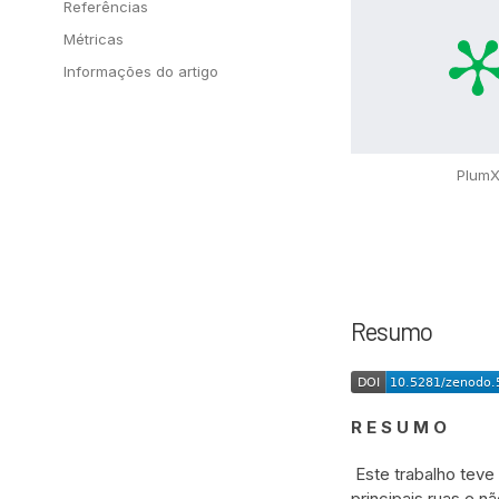
Referências
Métricas
Informações do artigo
Plum
Resumo
R E S U M O
Este trabalho tev
principais ruas e n