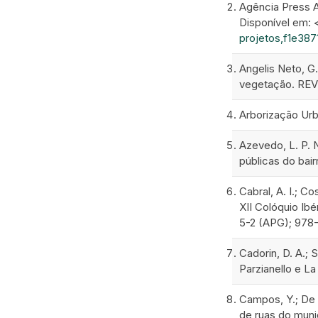
Agência Press A
Disponível em: 
projetos,f1e38
Angelis Neto, G.
vegetação. REVIS
Arborização Urb
Azevedo, L. P. N
públicas do bair
Cabral, A. I.; C
XII Colóquio Ib
5-2 (APG); 978
Cadorin, D. A.; S
Parzianello e La
Campos, Y.; De S
de ruas do munic