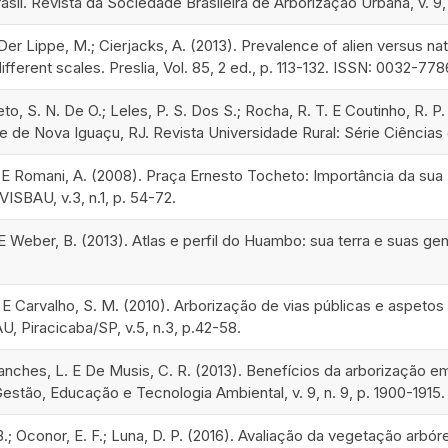
rasil. Revista da Sociedade Brasileira de Arborização Urbana, v. 9, 
 Der Lippe, M.; Cierjacks, A. (2013). Prevalence of alien versus n
different scales. Preslia, Vol. 85, 2 ed., p. 113-132. ISSN: 0032-778
to, S. N. De O.; Leles, P. S. Dos S.; Rocha, R. T. E Coutinho, R. 
e de Nova Iguaçu, RJ. Revista Universidade Rural: Série Ciências da
Q. E Romani, A. (2008). Praça Ernesto Tocheto: Importância da su
ISBAU, v.3, n.1, p. 54-72.
E Weber, B. (2013). Atlas e perfil do Huambo: sua terra e suas g
R. E Carvalho, S. M. (2010). Arborização de vias públicas e aspet
, Piracicaba/SP, v.5, n.3, p.42-58.
 Sanches, L. E De Musis, C. R. (2013). Benefícios da arborização
estão, Educação e Tecnologia Ambiental, v. 9, n. 9, p. 1900-1915.
 B.; Oconor, E. F.; Luna, D. P. (2016). Avaliação da vegetação arb