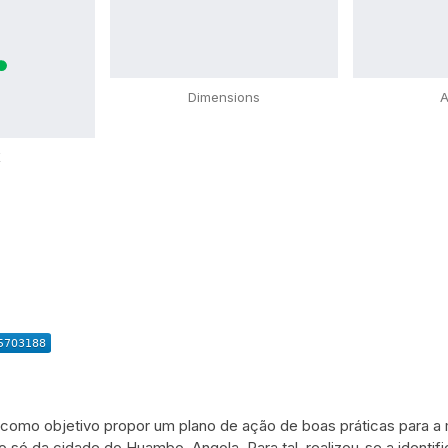
Dimensions
A
X
e como objetivo propor um plano de ação de boas práticas para a
ão só da cidade do Huambo, Angola. Para tal, realizou-se a identi