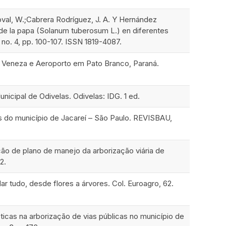
oval, W.;Cabrera Rodríguez, J. A. Y Hernández
o de la papa (Solanum tuberosum L.) en diferentes
 no. 4, pp. 100-107. ISSN 1819-4087.
rros Veneza e Aeroporto em Pato Branco, Paraná.
cipal de Odivelas. Odivelas: IDG. 1 ed.
icas do município de Jacareí – São Paulo. REVISBAU,
ição de plano de manejo da arborização viária de
2.
ar tudo, desde flores a árvores. Col. Euroagro, 62.
óticas na arborização de vias públicas no município de