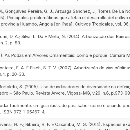
M.; Gonçalves Pereira, G. J.; Arzuaga Sánchez, J.; Torres De La N
5). Principales problemáticas que afetan el desarrollo del cultiv
 provincia Huambo, Angola [en línea]. Cultivos Tropicales, vol. 36,
orin, D. A.; Silva, L. Da E Mello, N. (2014). Arborização dos Bai
n. 2, p. 88.
6). As Podas em Árvores Ornamentais: como e porquê. Câmara Muni
 Monteiro, E. A. E Fisch, S. T. V. (2007). Arborização de vias públ
n.4, p. 20-33.
E Bortoleto, S. (2005). Uso de indicadores de diversidade na defin
dro – São Paulo. Revista Árvore, Viçosa-MG, v.29, n.6, p.973-98
 Podar facilmente: um guia ilustrado para saber como e quando pod
. ISBN 972-1-05467-4.
ivensi, H. F.; Ribeiro, R. F. E Caxambu, M. G. (2014). Espécies ex