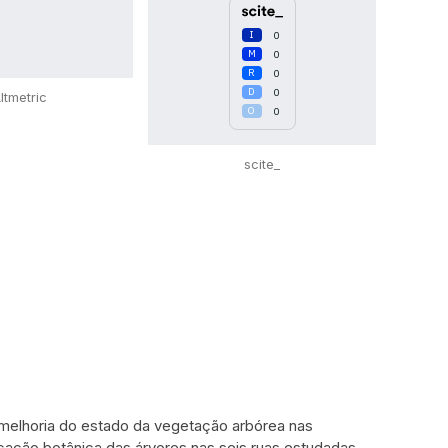
0
0
0
0
ltmetric
0
scite_
 melhoria do estado da vegetação arbórea nas
ficação botânica das árvores nas seis ruas estudadas.