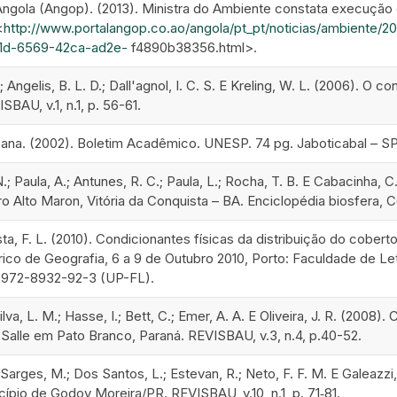
ngola (Angop). (2013). Ministra do Ambiente constata execução de
<
http://www.portalangop.co.ao/angola/pt_pt/noticias/ambiente/
71d-6569-42ca-ad2e-
f4890b38356.html>.
; Angelis, B. L. D.; Dall'agnol, I. C. S. E Kreling, W. L. (2006).
BAU, v.1, n.1, p. 56-61.
ana. (2002). Boletim Acadêmico. UNESP. 74 pg. Jaboticabal – SP
.; Paula, A.; Antunes, R. C.; Paula, L.; Rocha, T. B. E Cabacinha, 
ro Alto Maron, Vitória da Conquista – BA. Enciclopédia biosfera, Ce
osta, F. L. (2010). Condicionantes físicas da distribuição do cobe
érico de Geografia, 6 a 9 de Outubro 2010, Porto: Faculdade de 
-972-8932-92-3 (UP-FL).
ilva, L. M.; Hasse, I.; Bett, C.; Emer, A. A. E Oliveira, J. R. (2008)
 Salle em Pato Branco, Paraná. REVISBAU, v.3, n.4, p.40-52.
arges, M.; Dos Santos, L.; Estevan, R.; Neto, F. F. M. E Galeazzi,
ípio de Godoy Moreira/PR. REVISBAU, v.10, n.1, p. 71‐81.