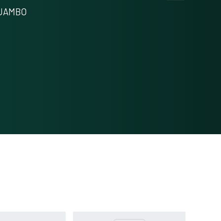
Methods
0
HUAMBO
Results
0
Discussion
0
Other
0
See how this article has been
cited at
scite.ai
Scite shows how a scientific paper
has been cited by providing the
context of the citation, a
classification describing whether it
supports, mentions, or contrasts
the cited claim, and a label
indicating in which section the
citation was made.