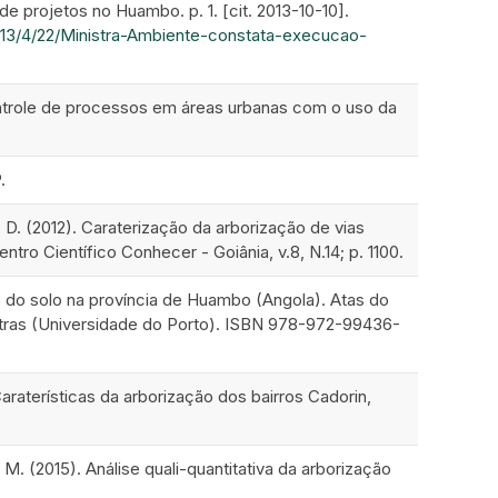
 projetos no Huambo. p. 1. [cit. 2013-10-10].
2013/4/22/Ministra-Ambiente-constata-execucao-
 O controle de processos em áreas urbanas com o uso da
.
C. D. (2012). Caraterização da arborização de vias
ntro Científico Conhecer - Goiânia, v.8, N.14; p. 1100.
rto do solo na província de Huambo (Angola). Atas do
Letras (Universidade do Porto). ISBN 978-972-99436-
. Caraterísticas da arborização dos bairros Cadorin,
 M. (2015). Análise quali-quantitativa da arborização