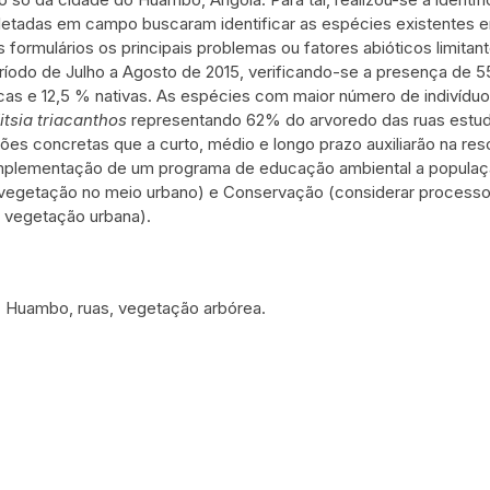
etadas em campo buscaram identificar as espécies existentes e
 formulários os principais problemas ou fatores abióticos limita
odo de Julho a Agosto de 2015, verificando-se a presença de 552 
as e 12,5 % nativas. As espécies com maior número de indivídu
itsia triacanthos
representando 62% do arvoredo das ruas estud
ões concretas que a curto, médio e longo prazo auxiliarão na re
plementação de um programa de educação ambiental a população
 vegetação no meio urbano) e Conservação (considerar process
a vegetação urbana).
: Huambo, ruas, vegetação arbórea.