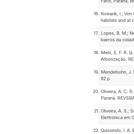
Farol, Paraná, B
Kowarik, I.; Von
habitats and at 
Lopes, B. M.; Ne
bairros da cidad
Melo, E. F. R. 
Arborização. REV
Mendelsohn, J. 
82 p.
Oliveira, A. C. 
Paraná. REVSBAU
Oliveira, A. S.;
Elettrónica em G
Quissindo, I. A.