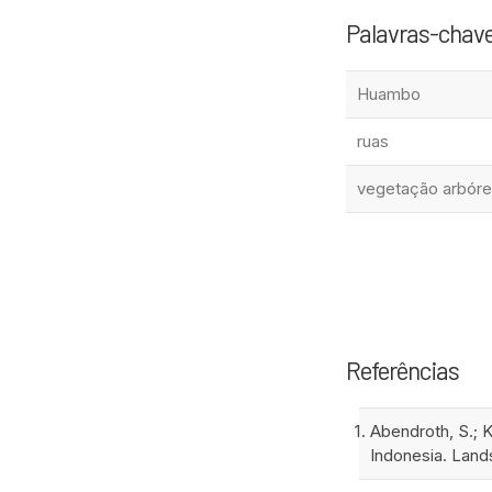
Palavras-chav
Huambo
ruas
vegetação arbór
Referências
Abendroth, S.; K
Indonesia. Land