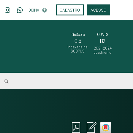
CADASTRO
ACESSO
IDIOMA
CiteScore
QUALIS
0.5
B2
Indexada na
2021-2024
SCOPUS
quadriênio
Intro
0