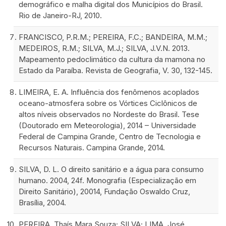
demográfico e malha digital dos Municípios do Brasil.
Rio de Janeiro-RJ, 2010.
FRANCISCO, P.R.M.; PEREIRA, F.C.; BANDEIRA, M.M.;
MEDEIROS, R.M.; SILVA, M.J.; SILVA, J.V.N. 2013.
Mapeamento pedoclimático da cultura da mamona no
Estado da Paraíba. Revista de Geografia, V. 30, 132-145.
LIMEIRA, E. A. Influência dos fenômenos acoplados
oceano-atmosfera sobre os Vórtices Ciclônicos de
altos níveis observados no Nordeste do Brasil. Tese
(Doutorado em Meteorologia), 2014 – Universidade
Federal de Campina Grande, Centro de Tecnologia e
Recursos Naturais. Campina Grande, 2014.
SILVA, D. L. O direito sanitário e a água para consumo
humano. 2004, 24f. Monografia (Especialização em
Direito Sanitário), 20014, Fundação Oswaldo Cruz,
Brasília, 2004.
PEREIRA, Thaís Mara Souza; SILVA; LIMA, José