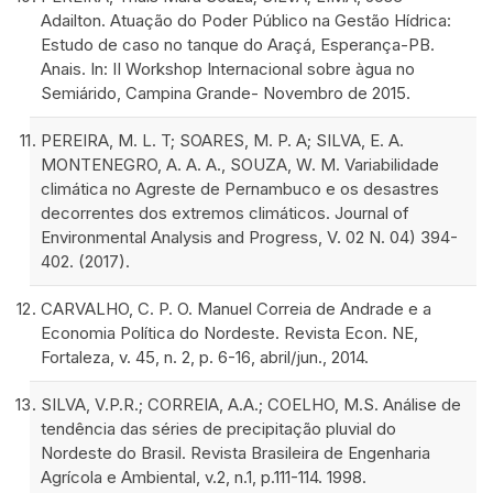
Adailton. Atuação do Poder Público na Gestão Hídrica:
Estudo de caso no tanque do Araçá, Esperança-PB.
Anais. In: II Workshop Internacional sobre àgua no
Semiárido, Campina Grande- Novembro de 2015.
PEREIRA, M. L. T; SOARES, M. P. A; SILVA, E. A.
MONTENEGRO, A. A. A., SOUZA, W. M. Variabilidade
climática no Agreste de Pernambuco e os desastres
decorrentes dos extremos climáticos. Journal of
Environmental Analysis and Progress, V. 02 N. 04) 394-
402. (2017).
CARVALHO, C. P. O. Manuel Correia de Andrade e a
Economia Política do Nordeste. Revista Econ. NE,
Fortaleza, v. 45, n. 2, p. 6-16, abril/jun., 2014.
SILVA, V.P.R.; CORREIA, A.A.; COELHO, M.S. Análise de
tendência das séries de precipitação pluvial do
Nordeste do Brasil. Revista Brasileira de Engenharia
Agrícola e Ambiental, v.2, n.1, p.111-114. 1998.