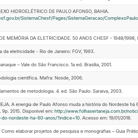
EXO HIDROELÉTRICO DE PAULO AFONSO, BAHIA.
esf.gov.br/SistemaChesf/Pages/SistemaGeracao/ComplexoPaul
E MEMÓRIA DA ELETRICIDADE. 50 ANOS CHESF - 1948/1998, Rio
 da eletricidade - Rio de Janeiro: FGV, 1993.
aque – Vale do São Francisco. 1a ed. Brasília, 2001.
ologia científica. Mafra: Nosde, 2006.
amentos de metodologia. 4. ed. São Paulo: Saraiva, 2003.
. A energia de Paulo Afonso muda a história do Nordeste há 6
. 9p. 2015. Disponível em:
http://www.folhasertaneja.com.br/noti
a-do-nordeste-ha-60-anos/?indice=10
. Acesso em: 19/01/2018.
Como elaborar projetos de pesquisa e monografias – Guia Prático.