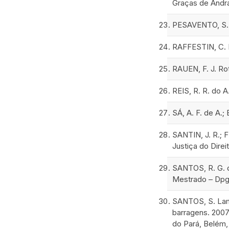
Graças de Andrad
PESAVENTO, S. J.
RAFFESTIN, C. P
RAUEN, F. J. Rot
REIS, R. R. do
SÁ, A. F. de A.;
SANTIN, J. R.; F
Justiça do Direi
SANTOS, R. G. d
Mestrado – Dpg
SANTOS, S. Lam
barragens. 2007
do Pará, Belém,