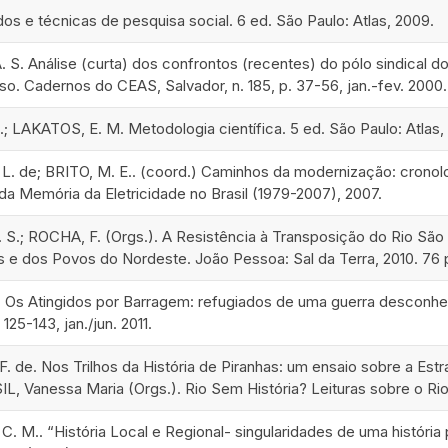
os e técnicas de pesquisa social. 6 ed. São Paulo: Atlas, 2009.
A. S. Análise (curta) dos confrontos (recentes) do pólo sindical 
so. Cadernos do CEAS, Salvador, n. 185, p. 37-56, jan.-fev. 2000.
 LAKATOS, E. M. Metodologia científica. 5 ed. São Paulo: Atlas,
 de; BRITO, M. E.. (coord.) Caminhos da modernização: cronologi
 da Memória da Eletricidade no Brasil (1979-2007), 2007.
S.; ROCHA, F. (Orgs.). A Resistência à Transposição do Rio São 
s e dos Povos do Nordeste. João Pessoa: Sal da Terra, 2010. 76 
Os Atingidos por Barragem: refugiados de uma guerra desconheci
. 125-143, jan./jun. 2011.
F. de. Nos Trilhos da História de Piranhas: um ensaio sobre a Est
IL, Vanessa Maria (Orgs.). Rio Sem História? Leituras sobre o Rio
. M.. “História Local e Regional- singularidades de uma história p