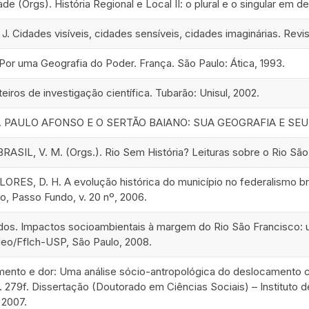
e (Orgs). História Regional e Local II: o plural e o singular em 
 Cidades visíveis, cidades sensíveis, cidades imaginárias. Revista 
or uma Geografia do Poder. França. São Paulo: Ática, 1993.
eiros de investigação científica. Tubarão: Unisul, 2002.
 A. PAULO AFONSO E O SERTÃO BAIANO: SUA GEOGRAFIA E SEU PO
 BRASIL, V. M. (Orgs.). Rio Sem História? Leituras sobre o Rio Sã
LORES, D. H. A evolução histórica do município no federalismo bra
to, Passo Fundo, v. 20 nº, 2006.
os. Impactos socioambientais à margem do Rio São Francisco: u
eo/Fflch-USP, São Paulo, 2008.
ento e dor: Uma análise sócio-antropológica do deslocamento 
. 279f. Dissertação (Doutorado em Ciências Sociais) – Instituto 
 2007.