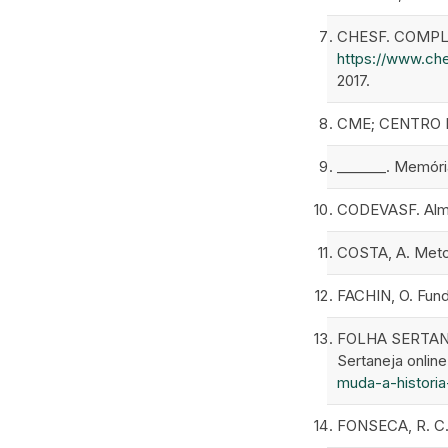
CHESF. COMPL
https://www.ch
2017.
CME; CENTRO D
_______. Memória
CODEVASF. Alman
COSTA, A. Metod
FACHIN, O. Fund
FOLHA SERTANEJA
Sertaneja online
muda-a-histori
FONSECA, R. C. 