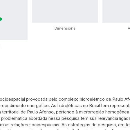
Dimensions
A
X
 socioespacial provocada pelo complexo hidroelétrico de Paulo A
eendimento energético. As hidrelétricas no Brasil tem representa
a territorial de Paulo Afonso, pertence à microrregião homogênea 
A problemática abordada nessa pesquisa tem sua relevância liga
am as relações socioespaciais. As estratégias de pesquisa, em te