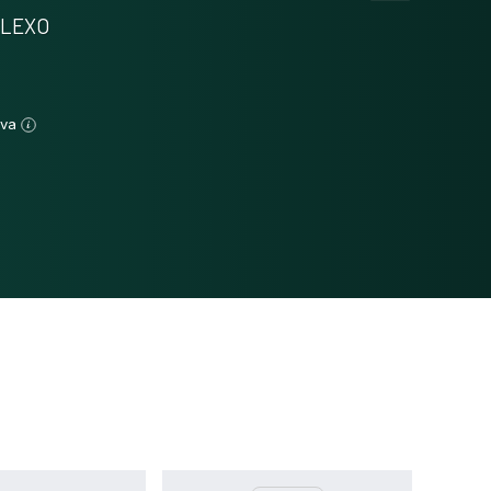
Methods
0
PLEXO
Results
0
Discussion
0
Other
0
lva
See how this article has been
cited at
scite.ai
Scite shows how a scientific paper
has been cited by providing the
context of the citation, a
classification describing whether it
supports, mentions, or contrasts
the cited claim, and a label
indicating in which section the
citation was made.