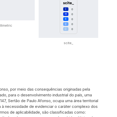
0
0
0
0
ltmetric
0
scite_
fonso, por meio das consequências originadas pela
do, para o desenvolvimento industrial do país, uma
147, Sertão de Paulo Afonso, ocupa uma área territorial
da à necessidade de evidenciar o caráter complexo dos
rmos de aplicabilidade, são classificadas como: