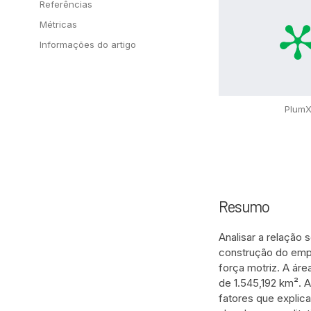
Referências
Métricas
Informações do artigo
Plum
Resumo
Analisar a relação
construção do empr
força motriz. A áre
de 1.545,192 km². 
fatores que explic