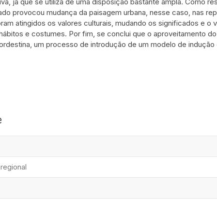
iva, já que se utiliza de uma disposição bastante ampla. Como r
ado provocou mudança da paisagem urbana, nesse caso, nas rep
am atingidos os valores culturais, mudando os significados e o 
 hábitos e costumes. Por fim, se conclui que o aproveitamento do
ordestina, um processo de introdução de um modelo de indução 
e
regional
.