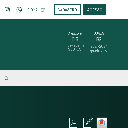
CADASTRO
ACESSO
IDIOMA
CiteScore
QUALIS
0.5
B2
Indexada na
2021-2024
SCOPUS
quadriênio
Intro
0