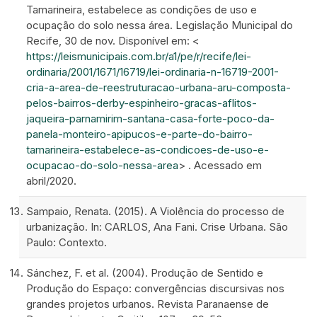
Tamarineira, estabelece as condições de uso e
ocupação do solo nessa área. Legislação Municipal do
Recife, 30 de nov. Disponível em: <
https://leismunicipais.com.br/a1/pe/r/recife/lei-
ordinaria/2001/1671/16719/lei-ordinaria-n-16719-2001-
cria-a-area-de-reestruturacao-urbana-aru-composta-
pelos-bairros-derby-espinheiro-gracas-aflitos-
jaqueira-parnamirim-santana-casa-forte-poco-da-
panela-monteiro-apipucos-e-parte-do-bairro-
tamarineira-estabelece-as-condicoes-de-uso-e-
ocupacao-do-solo-nessa-area
> . Acessado em
abril/2020.
Sampaio, Renata. (2015). A Violência do processo de
urbanização. In: CARLOS, Ana Fani. Crise Urbana. São
Paulo: Contexto.
Sánchez, F. et al. (2004). Produção de Sentido e
Produção do Espaço: convergências discursivas nos
grandes projetos urbanos. Revista Paranaense de