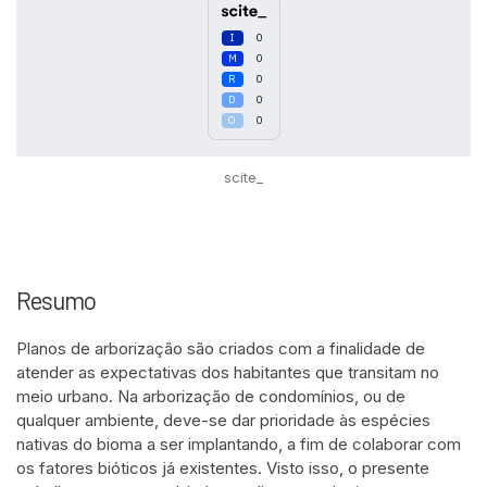
0
0
0
0
0
scite_
Intro
0
Methods
0
Resumo
Results
0
Discussion
0
Planos de arborização são criados com a finalidade de
Other
0
atender as expectativas dos habitantes que transitam no
meio urbano. Na arborização de condomínios, ou de
qualquer ambiente, deve-se dar prioridade às espécies
See how this article has been
nativas do bioma a ser implantando, a fim de colaborar com
cited at
scite.ai
os fatores bióticos já existentes. Visto isso, o presente