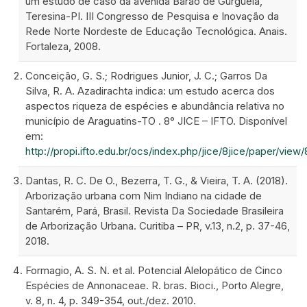
um estudo de caso da avenida Barão de Gurguéia,
Teresina-PI. III Congresso de Pesquisa e Inovação da
Rede Norte Nordeste de Educação Tecnológica. Anais.
Fortaleza, 2008.
Conceição, G. S.; Rodrigues Junior, J. C.; Garros Da
Silva, R. A. Azadirachta indica: um estudo acerca dos
aspectos riqueza de espécies e abundância relativa no
município de Araguatins-TO . 8° JICE – IFTO. Disponível
em:
http://propi.ifto.edu.br/ocs/index.php/jice/8jice/paper/vie
Dantas, R. C. De O., Bezerra, T. G., & Vieira, T. A. (2018).
Arborização urbana com Nim Indiano na cidade de
Santarém, Pará, Brasil. Revista Da Sociedade Brasileira
de Arborização Urbana. Curitiba – PR, v.13, n.2, p. 37-46,
2018.
Formagio, A. S. N. et al. Potencial Alelopático de Cinco
Espécies de Annonaceae. R. bras. Bioci., Porto Alegre,
v. 8, n. 4, p. 349-354, out./dez. 2010.