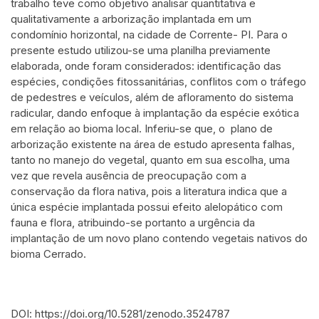
trabalho teve como objetivo analisar quantitativa e
Scite shows how a scientific paper
qualitativamente a arborização implantada em um
has been cited by providing the
condomínio horizontal, na cidade de Corrente- PI. Para o
context of the citation, a
presente estudo utilizou-se uma planilha previamente
classification describing whether it
elaborada, onde foram considerados: identificação das
supports, mentions, or contrasts
espécies, condições fitossanitárias, conflitos com o tráfego
the cited claim, and a label
de pedestres e veículos, além de afloramento do sistema
radicular, dando enfoque à implantação da espécie exótica
indicating in which section the
em relação ao bioma local. Inferiu-se que, o plano de
citation was made.
arborização existente na área de estudo apresenta falhas,
tanto no manejo do vegetal, quanto em sua escolha, uma
vez que revela ausência de preocupação com a
conservação da flora nativa, pois a literatura indica que a
única espécie implantada possui efeito alelopático com
fauna e flora, atribuindo-se portanto a urgência da
implantação de um novo plano contendo vegetais nativos do
bioma Cerrado.
DOI: https://doi.org/10.5281/zenodo.3524787