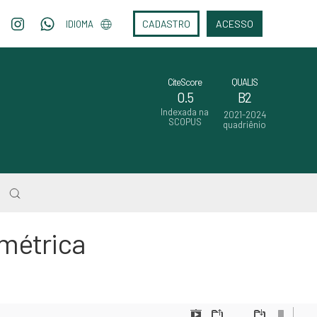
CADASTRO
ACESSO
IDIOMA
CiteScore
QUALIS
0.5
B2
Indexada na
2021-2024
SCOPUS
quadriênio
ométrica