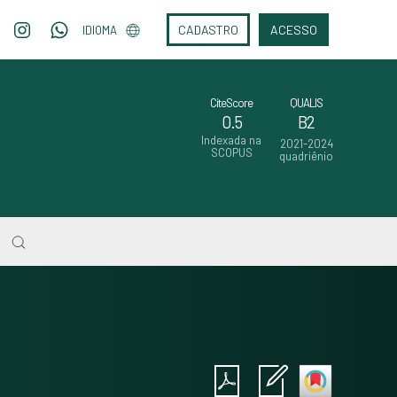
CADASTRO
ACESSO
IDIOMA
CiteScore
QUALIS
0.5
B2
Indexada na
2021-2024
SCOPUS
quadriênio
Intro
0