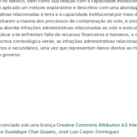
l no México, bem como sua relação com a capacidade instituciona
foi aplicado um método exploratório e descritivo com uma abordag
ativas relacionadas à terra e à capacidade institucional por meio
istraram a maioria dos processos de contaminação do solo, e uma
a abordar infrações administrativas relacionadas ao solo e execut
 aplicar a lei enfrentam falta de recursos financeiros e humanos
ctiva criminológica verde, as infrações administrativas relacion
rios e secundários, uma vez que representam danos diretos ao m
o governo.
 licenciado sob uma licença
Creative Commons Attribution 4.0 Inte
se Guadalupe Chan Quijano, José Luis Carpio-Domínguez