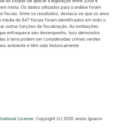
l do Estado de aplicar a legislação entre 2008 e
em mista. Os dados utilizados para a análise foram
 de fiscais. Entre os resultados, destaca-se que os anos
 média de 647 fiscais foram identificados em todo o
ar outras funções de fiscalização. As instituições
, o que enfraquece seu desempenho. Isso demonstra
adas à terra podem ser consideradas crimes verdes
eio ambiente e têm sido historicamente
rnational License
.
Copyright (c) 2026 Jesús Ignacio