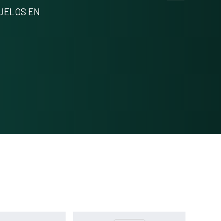
Methods
0
SUELOS EN
Results
0
Discussion
0
Other
0
See how this article has been
cited at
scite.ai
Scite shows how a scientific paper
has been cited by providing the
context of the citation, a
classification describing whether it
supports, mentions, or contrasts
the cited claim, and a label
indicating in which section the
citation was made.