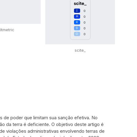
0
0
0
0
ltmetric
0
scite_
es de poder que limitam sua sanção efetiva. No
o da terra é deficiente. O objetivo deste artigo é
de violações administrativas envolvendo terras de