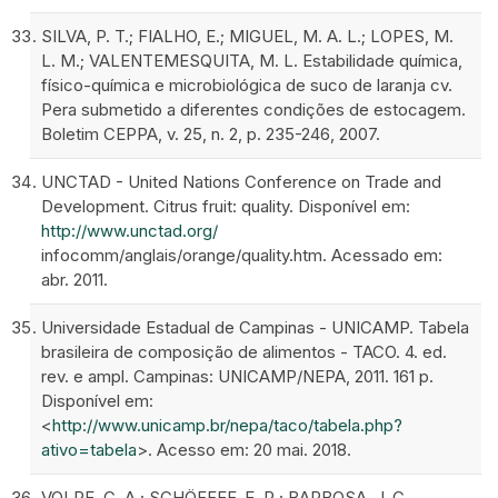
SILVA, P. T.; FIALHO, E.; MIGUEL, M. A. L.; LOPES, M.
L. M.; VALENTEMESQUITA, M. L. Estabilidade química,
físico-química e microbiológica de suco de laranja cv.
Pera submetido a diferentes condições de estocagem.
Boletim CEPPA, v. 25, n. 2, p. 235-246, 2007.
UNCTAD - United Nations Conference on Trade and
Development. Citrus fruit: quality. Disponível em:
http://www.unctad.org/
infocomm/anglais/orange/quality.htm. Acessado em:
abr. 2011.
Universidade Estadual de Campinas - UNICAMP. Tabela
brasileira de composição de alimentos - TACO. 4. ed.
rev. e ampl. Campinas: UNICAMP/NEPA, 2011. 161 p.
Disponível em:
<
http://www.unicamp.br/nepa/taco/tabela.php?
ativo=tabela
>. Acesso em: 20 mai. 2018.
VOLPE, C. A.; SCHÖFFEF, E. R.; BARBOSA, J. C.