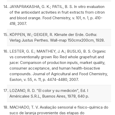
JAYAPRAKASHA, G. K.; PATIL, B. S. In vitro evaluation
of the antioxidant activities in fruit extracts from citron
and blood orange. Food Chemistry, v. 101, n. 1, p. 410-
418, 2007.
KÖPPEN, W.; GEIGER, R. Klimate der Erde. Gotha:
Verlag Justus Perthes. Wall-map 150cmx200cm, 1928.
LESTER, G. E.; MANTHEY, J. A.; BUSLIG, B. S. Organic
vs conventionally grown Rio Red whole grapefruit and
juice: Comparison of production inputs, market quality,
consumer acceptance, and human health-bioactive
compounds. Journal of Agricultural and Food Chemistry,
Easton, v. 55, n. 11, p. 4474-4480, 2007.
LOZANO, R. D. “El color y su medición”, Ed. I
Américalee S.R.L, Buenos Aires, 1978, 640 p.
MACHADO, T. V. Avaliação sensorial e físico-química do
suco de laranja proveniente das etapas do