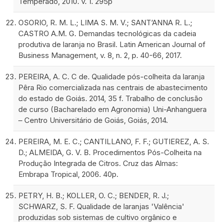
Temperado, 2010. v. 1. 295p
OSORIO, R. M. L.; LIMA S. M. V.; SANT’ANNA R. L.;
CASTRO A.M. G. Demandas tecnológicas da cadeia
produtiva de laranja no Brasil. Latin American Journal of
Business Management, v. 8, n. 2, p. 40-66, 2017.
PEREIRA, A. C. C de. Qualidade pós-colheita da laranja
Pêra Rio comercializada nas centrais de abastecimento
do estado de Goiás. 2014, 35 f. Trabalho de conclusão
de curso (Bacharelado em Agronomia) Uni-Anhanguera
– Centro Universitário de Goiás, Goiás, 2014.
PEREIRA, M. E. C.; CANTILLANO, F. F.; GUTIEREZ, A. S.
D.; ALMEIDA, G. V. B. Procedimentos Pós-Colheita na
Produção Integrada de Citros. Cruz das Almas:
Embrapa Tropical, 2006. 40p.
PETRY, H. B.; KOLLER, O. C.; BENDER, R. J.;
SCHWARZ, S. F. Qualidade de laranjas 'Valência'
produzidas sob sistemas de cultivo orgânico e