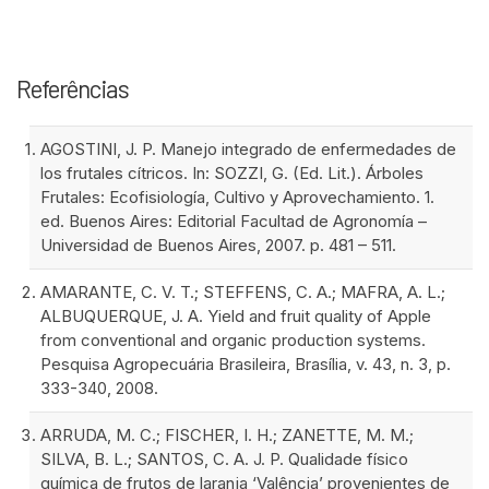
Referências
AGOSTINI, J. P. Manejo integrado de enfermedades de
los frutales cítricos. In: SOZZI, G. (Ed. Lit.). Árboles
Frutales: Ecofisiología, Cultivo y Aprovechamiento. 1.
ed. Buenos Aires: Editorial Facultad de Agronomía –
Universidad de Buenos Aires, 2007. p. 481 – 511.
AMARANTE, C. V. T.; STEFFENS, C. A.; MAFRA, A. L.;
ALBUQUERQUE, J. A. Yield and fruit quality of Apple
from conventional and organic production systems.
Pesquisa Agropecuária Brasileira, Brasília, v. 43, n. 3, p.
333-340, 2008.
ARRUDA, M. C.; FISCHER, I. H.; ZANETTE, M. M.;
SILVA, B. L.; SANTOS, C. A. J. P. Qualidade físico
química de frutos de laranja ‘Valência’ provenientes de