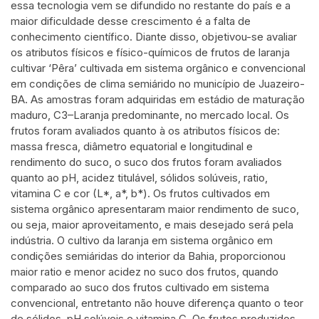
essa tecnologia vem se difundido no restante do país e a
maior dificuldade desse crescimento é a falta de
conhecimento científico. Diante disso, objetivou-se avaliar
os atributos físicos e físico-químicos de frutos de laranja
cultivar ‘Pêra’ cultivada em sistema orgânico e convencional
em condições de clima semiárido no município de Juazeiro-
BA. As amostras foram adquiridas em estádio de maturação
maduro, C3–Laranja predominante, no mercado local. Os
frutos foram avaliados quanto à os atributos físicos de:
massa fresca, diâmetro equatorial e longitudinal e
rendimento do suco, o suco dos frutos foram avaliados
quanto ao pH, acidez titulável, sólidos solúveis, ratio,
vitamina C e cor (L*, a*, b*). Os frutos cultivados em
sistema orgânico apresentaram maior rendimento de suco,
ou seja, maior aproveitamento, e mais desejado será pela
indústria. O cultivo da laranja em sistema orgânico em
condições semiáridas do interior da Bahia, proporcionou
maior ratio e menor acidez no suco dos frutos, quando
comparado ao suco dos frutos cultivado em sistema
convencional, entretanto não houve diferença quanto o teor
de sólidos, pH solúveis e vitamina C. Os frutos produzidos