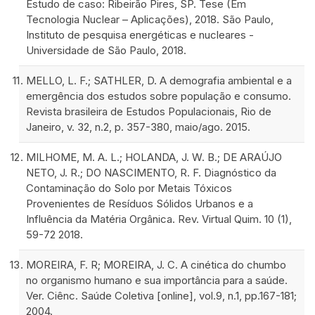
Estudo de caso: Ribeirão Pires, SP. Tese (Em
Tecnologia Nuclear – Aplicações), 2018. São Paulo,
Instituto de pesquisa energéticas e nucleares -
Universidade de São Paulo, 2018.
MELLO, L. F.; SATHLER, D. A demografia ambiental e a
emergência dos estudos sobre população e consumo.
Revista brasileira de Estudos Populacionais, Rio de
Janeiro, v. 32, n.2, p. 357-380, maio/ago. 2015.
MILHOME, M. A. L.; HOLANDA, J. W. B.; DE ARAÚJO
NETO, J. R.; DO NASCIMENTO, R. F. Diagnóstico da
Contaminação do Solo por Metais Tóxicos
Provenientes de Resíduos Sólidos Urbanos e a
Influência da Matéria Orgânica. Rev. Virtual Quim. 10 (1),
59-72 2018.
MOREIRA, F. R; MOREIRA, J. C. A cinética do chumbo
no organismo humano e sua importância para a saúde.
Ver. Ciênc. Saúde Coletiva [online], vol.9, n.1, pp.167-181;
2004.