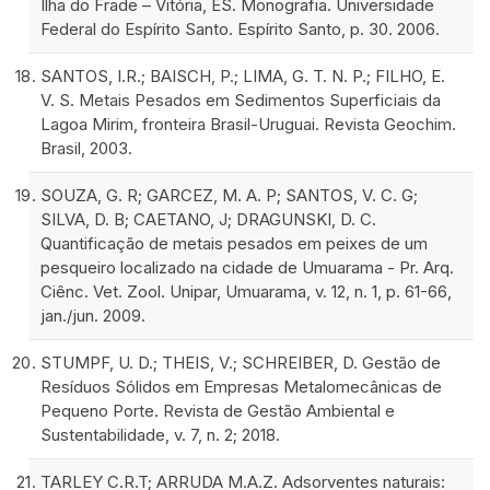
Ilha do Frade – Vitória, ES. Monografia. Universidade
Federal do Espírito Santo. Espírito Santo, p. 30. 2006.
SANTOS, I.R.; BAISCH, P.; LIMA, G. T. N. P.; FILHO, E.
V. S. Metais Pesados em Sedimentos Superficiais da
Lagoa Mirim, fronteira Brasil-Uruguai. Revista Geochim.
Brasil, 2003.
SOUZA, G. R; GARCEZ, M. A. P; SANTOS, V. C. G;
SILVA, D. B; CAETANO, J; DRAGUNSKI, D. C.
Quantificação de metais pesados em peixes de um
pesqueiro localizado na cidade de Umuarama - Pr. Arq.
Ciênc. Vet. Zool. Unipar, Umuarama, v. 12, n. 1, p. 61-66,
jan./jun. 2009.
STUMPF, U. D.; THEIS, V.; SCHREIBER, D. Gestão de
Resíduos Sólidos em Empresas Metalomecânicas de
Pequeno Porte. Revista de Gestão Ambiental e
Sustentabilidade, v. 7, n. 2; 2018.
TARLEY C.R.T; ARRUDA M.A.Z. Adsorventes naturais: