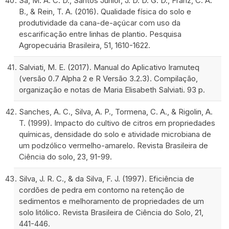
Sá, M. A. C. D., Santos Junior, J. D. D. G. D., Franz, C. A.
B., & Rein, T. A. (2016). Qualidade física do solo e
produtividade da cana-de-açúcar com uso da
escarificação entre linhas de plantio. Pesquisa
Agropecuária Brasileira, 51, 1610-1622.
Salviati, M. E. (2017). Manual do Aplicativo Iramuteq
(versão 0.7 Alpha 2 e R Versão 3.2.3). Compilação,
organização e notas de Maria Elisabeth Salviati. 93 p.
Sanches, A. C., Silva, A. P., Tormena, C. A., & Rigolin, A.
T. (1999). Impacto do cultivo de citros em propriedades
químicas, densidade do solo e atividade microbiana de
um podzólico vermelho-amarelo. Revista Brasileira de
Ciência do solo, 23, 91-99.
Silva, J. R. C., & da Silva, F. J. (1997). Eficiência de
cordões de pedra em contorno na retenção de
sedimentos e melhoramento de propriedades de um
solo litólico. Revista Brasileira de Ciência do Solo, 21,
441-446.