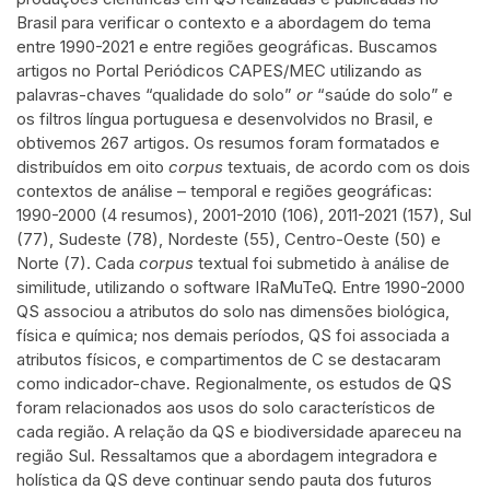
Brasil para verificar o contexto e a abordagem do tema
entre 1990-2021 e entre regiões geográficas. Buscamos
artigos no Portal Periódicos CAPES/MEC utilizando as
palavras-chaves “qualidade do solo”
or
“saúde do solo” e
os filtros língua portuguesa e desenvolvidos no Brasil, e
obtivemos 267 artigos. Os resumos foram formatados e
distribuídos em oito
corpus
textuais, de acordo com os dois
contextos de análise – temporal e regiões geográficas:
1990-2000 (4 resumos), 2001-2010 (106), 2011-2021 (157), Sul
(77), Sudeste (78), Nordeste (55), Centro-Oeste (50) e
Norte (7). Cada
corpus
textual foi submetido à análise de
similitude, utilizando o software IRaMuTeQ. Entre 1990-2000
QS associou a atributos do solo nas dimensões biológica,
física e química; nos demais períodos, QS foi associada a
atributos físicos, e compartimentos de C se destacaram
como indicador-chave. Regionalmente, os estudos de QS
foram relacionados aos usos do solo característicos de
cada região. A relação da QS e biodiversidade apareceu na
região Sul. Ressaltamos que a abordagem integradora e
holística da QS deve continuar sendo pauta dos futuros