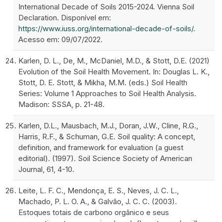
International Decade of Soils 2015-2024. Vienna Soil
Declaration. Disponível em:
https://www.iuss.org/international-decade-of-soils/
.
Acesso em: 09/07/2022.
Karlen, D. L., De, M., McDaniel, M.D., & Stott, D.E. (2021)
Evolution of the Soil Health Movement. In: Douglas L. K.,
Stott, D. E. Stott, & Mikha, M.M. (eds.) Soil Health
Series: Volume 1 Approaches to Soil Health Analysis.
Madison: SSSA, p. 21-48.
Karlen, D.L., Mausbach, M.J., Doran, J.W., Cline, R.G.,
Harris, R.F., & Schuman, G.E. Soil quality: A concept,
definition, and framework for evaluation (a guest
editorial). (1997). Soil Science Society of American
Journal, 61, 4-10.
Leite, L. F. C., Mendonça, E. S., Neves, J. C. L.,
Machado, P. L. O. A., & Galvão, J. C. C. (2003).
Estoques totais de carbono orgânico e seus