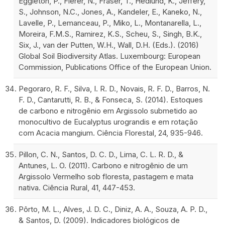
Eggleton, P., Fierer, N., Fraser, T., Hedlund, K., Jeffery,
S., Johnson, N.C., Jones, A., Kandeler, E., Kaneko, N.,
Lavelle, P., Lemanceau, P., Miko, L., Montanarella, L.,
Moreira, F.M.S., Ramirez, K.S., Scheu, S., Singh, B.K.,
Six, J., van der Putten, W.H., Wall, D.H. (Eds.). (2016)
Global Soil Biodiversity Atlas. Luxembourg: European
Commission, Publications Office of the European Union.
Pegoraro, R. F., Silva, I. R. D., Novais, R. F. D., Barros, N.
F. D., Cantarutti, R. B., & Fonseca, S. (2014). Estoques
de carbono e nitrogênio em Argissolo submetido ao
monocultivo de Eucalyptus urograndis e em rotação
com Acacia mangium. Ciência Florestal, 24, 935-946.
Pillon, C. N., Santos, D. C. D., Lima, C. L. R. D., &
Antunes, L. O. (2011). Carbono e nitrogênio de um
Argissolo Vermelho sob floresta, pastagem e mata
nativa. Ciência Rural, 41, 447-453.
Pôrto, M. L., Alves, J. D. C., Diniz, A. A., Souza, A. P. D.,
& Santos, D. (2009). Indicadores biológicos de