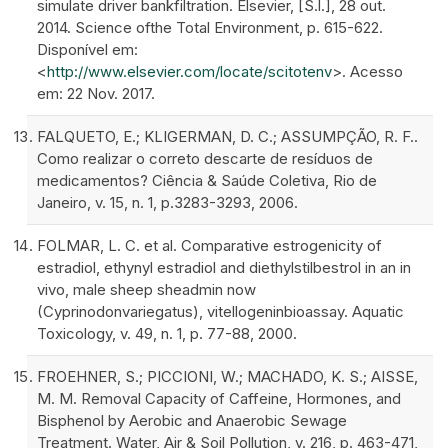
simulate driver bankfiltration. Elsevier, [S.l.], 28 out.
2014. Science ofthe Total Environment, p. 615-622.
Disponível em:
<
http://www.elsevier.com/locate/scitotenv
>. Acesso
em: 22 Nov. 2017.
FALQUETO, E.; KLIGERMAN, D. C.; ASSUMPÇÃO, R. F..
Como realizar o correto descarte de resíduos de
medicamentos? Ciência & Saúde Coletiva, Rio de
Janeiro, v. 15, n. 1, p.3283-3293, 2006.
FOLMAR, L. C. et al. Comparative estrogenicity of
estradiol, ethynyl estradiol and diethylstilbestrol in an in
vivo, male sheep sheadmin now
(Cyprinodonvariegatus), vitellogeninbioassay. Aquatic
Toxicology, v. 49, n. 1, p. 77-88, 2000.
FROEHNER, S.; PICCIONI, W.; MACHADO, K. S.; AISSE,
M. M. Removal Capacity of Caffeine, Hormones, and
Bisphenol by Aerobic and Anaerobic Sewage
Treatment. Water, Air & Soil Pollution, v. 216, p. 463-471,