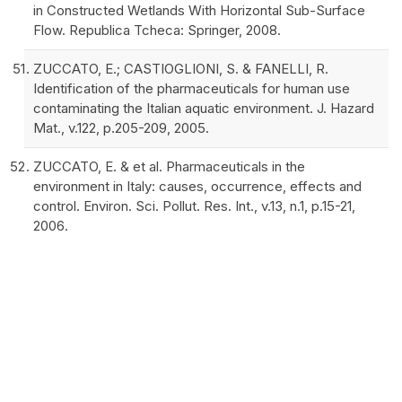
in Constructed Wetlands With Horizontal Sub-Surface
Flow. Republica Tcheca: Springer, 2008.
ZUCCATO, E.; CASTIOGLIONI, S. & FANELLI, R.
Identification of the pharmaceuticals for human use
contaminating the Italian aquatic environment. J. Hazard
Mat., v.122, p.205-209, 2005.
ZUCCATO, E. & et al. Pharmaceuticals in the
environment in Italy: causes, occurrence, effects and
control. Environ. Sci. Pollut. Res. Int., v.13, n.1, p.15-21,
2006.