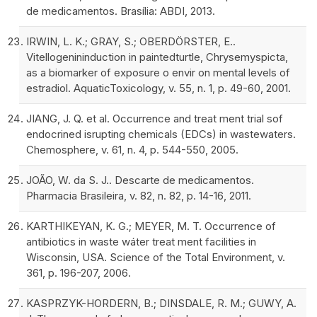
de medicamentos. Brasília: ABDI, 2013.
IRWIN, L. K.; GRAY, S.; OBERDÖRSTER, E..
Vitellogenininduction in paintedturtle, Chrysemyspicta,
as a biomarker of exposure o envir on mental levels of
estradiol. AquaticToxicology, v. 55, n. 1, p. 49-60, 2001.
JIANG, J. Q. et al. Occurrence and treat ment trial sof
endocrined isrupting chemicals (EDCs) in wastewaters.
Chemosphere, v. 61, n. 4, p. 544-550, 2005.
JOÃO, W. da S. J.. Descarte de medicamentos.
Pharmacia Brasileira, v. 82, n. 82, p. 14-16, 2011.
KARTHIKEYAN, K. G.; MEYER, M. T. Occurrence of
antibiotics in waste wáter treat ment facilities in
Wisconsin, USA. Science of the Total Environment, v.
361, p. 196-207, 2006.
KASPRZYK-HORDERN, B.; DINSDALE, R. M.; GUWY, A.