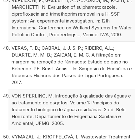
VERLICCHI, P.; GALLETTI, A.; AL AUKIDI, M.; PASTI, L.;
MARCHETTI, N. Evaluation of sulphametoxazole,
ciprofloxacin and trimethoprim removal in a H-SSF
system: An experimental investigation. In: 12th
International Conference on Wetland Systems for Water
Pollution Control, Proceedings…, Venice: IWA, 2010.
VERAS, T. B.; CABRAL, J. J. S. P.; RIBEIRO, A.L.;
DUARTE, M. M. B.; ZAIDAN, E. M. C. A filtração em
margem na remoção de fármacos: Estudo de caso rio
Beberibe-PE, Brasil. Anais... In: Simpósio de Hridaúlica e
Recursos Hídricos dos Países de Lígua Portuguesa.
2017.
VON SPERLING, M. Introdução à qualidade das águas e
ao tratamento de esgotos. Volume 1: Princípios do
tratamento biológico de águas residuárias. 3.ed. Belo
Horizonte: Departamento de Engenharia Sanitária e
Ambiental, UFMG, 2005.
VYMAZAL, J.; KROPFELOVÁ, L. Wastewater Treatment