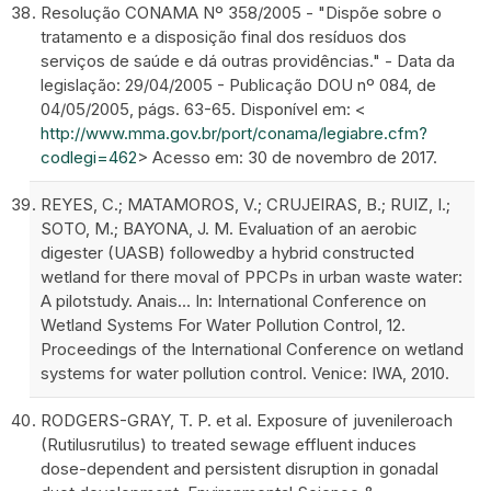
Resolução CONAMA Nº 358/2005 - "Dispõe sobre o
tratamento e a disposição final dos resíduos dos
serviços de saúde e dá outras providências." - Data da
legislação: 29/04/2005 - Publicação DOU nº 084, de
04/05/2005, págs. 63-65. Disponível em: <
http://www.mma.gov.br/port/conama/legiabre.cfm?
codlegi=462
> Acesso em: 30 de novembro de 2017.
REYES, C.; MATAMOROS, V.; CRUJEIRAS, B.; RUIZ, I.;
SOTO, M.; BAYONA, J. M. Evaluation of an aerobic
digester (UASB) followedby a hybrid constructed
wetland for there moval of PPCPs in urban waste water:
A pilotstudy. Anais… In: International Conference on
Wetland Systems For Water Pollution Control, 12.
Proceedings of the International Conference on wetland
systems for water pollution control. Venice: IWA, 2010.
RODGERS-GRAY, T. P. et al. Exposure of juvenileroach
(Rutilusrutilus) to treated sewage effluent induces
dose-dependent and persistent disruption in gonadal