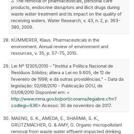
J. The removal of pharmaceuticals, personal care
products, endocrine disruptors and illicit drugs during
waste wáter treatment and its impact on the quality of
receiving waters. Water Research, v. 43, n. 2, p. 363-
380, 2009.
KÜMMERER, Klaus. Pharmaceuticals in the
environment. Annual review of environment and
resources, v. 35, p. 57-75, 2010.
Lei Nº 12305/2010 - "Institui a Política Nacional de
Resíduos Sólidos; altera a Lei no 9.605, de 12 de
fevereiro de 1998; e dá outras providências." - Data da
legislação: 02/08/2010 - Publicação DOU, de
03/08/2010 Disponível em: <
http://www.mma.gov.br/port/conama/legiabre.cfm?
codlegi=636
> Acesso: 30 de novembro de 2017.
MAENG, S. K., AMEDA, E., SHARMA, S. K.,
GRÜTZMACHER, G. & AMY, G. Organic micropollutant
removal from waste water effluent-impacted drinking