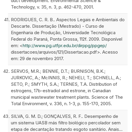
duct development. Environmental Science &
Technology, v. 35, n. 3, p. 462-470, 2001.
RODRIGUES, C. R. B.. Aspectos Legais e Ambientais do
Descarte. Dissertação (Mestrado) - Curso de
Engenharia de Produção, Universidade Tecnológica
Federal do Paraná, Ponta Grossa, 112f. 2009. Disponível
em: <
http://www.pg.utfpr.edu.br/dirppg/ppgep/
dissertacoes/arquivos/121/Dissertacao.pdf>. Acesso
em: 29 de novembro 2017.
SERVOS, M.R.; BENNIE, D.T.; BURNISON, B.K.;
JURKOVIC, A.; McINNIS, R.; NEHELI, T.; SCHNELL, A.;
SETO, P.; SMYTH, S.A.; TERNES, T.A. Distribution of
estrogens, 17b-estradiol and estrone, in Canadian
municipal wastewater treatment plants. Science of The
Total Environment, v. 336, n. 1-3, p. 155-170, 2005.
SILVA, G. M. D.; GONÇALVES, R. F.. Desempenho de
um sistema UASB más filtro biológico percolador sem
etapa de decantação tratando esgoto sanitário. Anais...