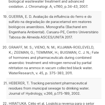
biological wastewater treatment and advanced
oxidation. J. Chromatogr. A, v.1160, p.34-43, 2007.
GUERRA, E. D. Avaliação da influência do ferro e do
sulfato na degradação de paracetamol em reatores
biológicos anaeróbios. Monografia (Bacharel em
Engenharia Ambiental). Caruaru-PE, Centro Universitário
Tabosa de Almeida ASCES/UNITA 2017.
GRAAFF, M. S.; VIENO, N. M.; KUJAWA-ROELEVELD,
K.; ZEEMAN, G.; TEMMINK, H.; BUISMAN, C. J. N.; Fate
of hormones and pharmaceuticals during combined
anaerobic treatment and nitrogen removal by partial
nitritation na ammox in vacum collected black water.
WaterResearch, v. 45, p. 375-383, 2011.
HEBERER, T. Tracking persistent pharmaceutical
residues from municipal sewage to drinking water.
Journal of Hydrology, v.266, p.175-189, 2002.
HIRATUKA, Célio et al. Logística reversa para o setor