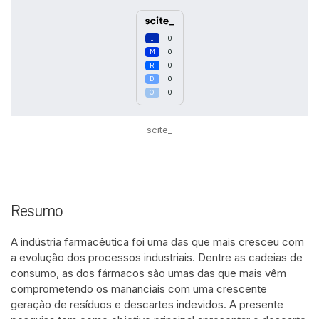
0
0
0
0
0
scite_
Intro
0
Methods
0
Resumo
Results
0
Discussion
0
A indústria farmacêutica foi uma das que mais cresceu com
Other
0
a evolução dos processos industriais. Dentre as cadeias de
consumo, as dos fármacos são umas das que mais vêm
comprometendo os mananciais com uma crescente
See how this article has been
geração de resíduos e descartes indevidos. A presente
cited at
scite.ai