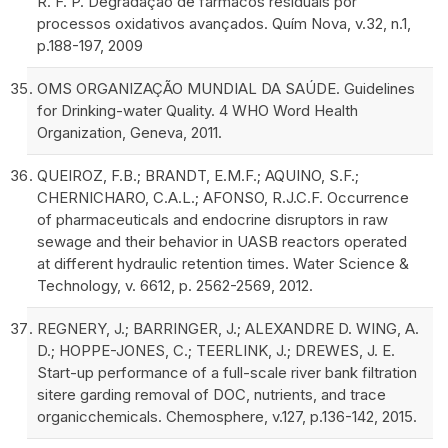
R. F. P. Degradação de fármacos residuais por
processos oxidativos avançados. Quím Nova, v.32, n.1,
p.188-197, 2009
OMS ORGANIZAÇÃO MUNDIAL DA SAÚDE. Guidelines
for Drinking-water Quality. 4 WHO Word Health
Organization, Geneva, 2011.
QUEIROZ, F.B.; BRANDT, E.M.F.; AQUINO, S.F.;
CHERNICHARO, C.A.L.; AFONSO, R.J.C.F. Occurrence
of pharmaceuticals and endocrine disruptors in raw
sewage and their behavior in UASB reactors operated
at different hydraulic retention times. Water Science &
Technology, v. 6612, p. 2562-2569, 2012.
REGNERY, J.; BARRINGER, J.; ALEXANDRE D. WING, A.
D.; HOPPE-JONES, C.; TEERLINK, J.; DREWES, J. E.
Start-up performance of a full-scale river bank filtration
sitere garding removal of DOC, nutrients, and trace
organicchemicals. Chemosphere, v.127, p.136-142, 2015.