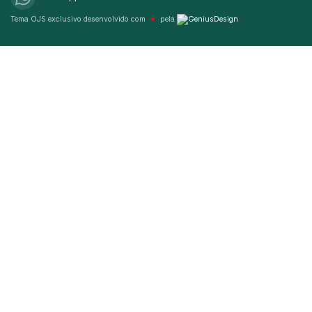
Tema OJS exclusivo desenvolvido com
♥
pela