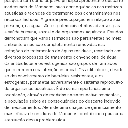
pesquisa tem como objetivo principal apresentar o descarte
inadequado de fármacos, suas consequências nas matrizes
Scite shows how a scientific paper
aquáticas e técnicas de tratamento dos contaminantes nos
has been cited by providing the
recursos hídricos. A grande preocupação em relação à sua
context of the citation, a
presença, na água, são os potenciais efeitos adversos para
classification describing whether it
a saúde humana, animal e de organismos aquáticos. Estudos
supports, mentions, or contrasts
demonstram que vários fármacos são persistentes no meio
the cited claim, and a label
ambiente e não são completamente removidas nas
estações de tratamentos de águas residuais, resistindo aos
indicating in which section the
diversos processos de tratamento convencional de água.
citation was made.
Os antibióticos e os estrogênios são grupos de fármacos
que merecem uma atenção especial. Os antibióticos, devido
ao desenvolvimento de bactérias resistentes, e os
estrogênios, por afetar adversamente o sistema reprodutivo
de organismos aquáticos. É de suma importância uma
orientação, através de medidas socioeducativa ambientais,
a população sobre as consequências do descarte indevido
de medicamentos. Além de uma criação de gerenciamento
mais eficaz de resíduos de fármacos, contribuindo para uma
atenuação dessa problemática.