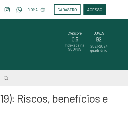
CADASTRO
ACESSO
IDIOMA
CiteScore
QUALIS
0.5
B2
Indexada na
2021-2024
SCOPUS
quadriênio
9): Riscos, benefícios e