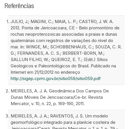
Referências
JULIO, J.; MAGINI, C.; MAIA, L. P.; CASTRO, J. W. A.
2012. Ponta de Jericoacoara, CE - Belo promontório de
rochas neoproterozoicas associadas a praias e dunas
quaternárias com registros de variações do nível do
mar. In: WINGE, M.; SCHOBBENHAUS, C.; SOUZA, C. R.
G.; FERNANDES, A. C. S.; BERBERT-BORN, M.;
SALLUN FILHO, W.; QUEIROZ, E. T.; (Edit.) Sítios
Geológicos e Paleontológicos do Brasil. Publicado na
Internet em 21/12/2012 no endereço
http://sigep.cprm.gov.br/sitio059/sitio059.pdf
MEIRELES, A. J. A. Geodinâmica Dos Campos De
Dunas Móveis De Jericoacoara/Ce-br. Revista
Mercator, v. 10, n. 22, p. 169-190, 2011.
MEIRELES, A. J. A.; RAVENTOS, J. S. Um modelo
geomorfológico integrado para a planície costeira de
Jericoacoara/Ceará. Revista Mercator, v. 1, n. 1, p. 79 -