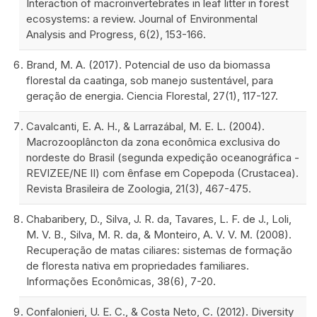
Interaction of macroinvertebrates in leaf litter in forest
ecosystems: a review. Journal of Environmental
Analysis and Progress, 6(2), 153-166.
Brand, M. A. (2017). Potencial de uso da biomassa
florestal da caatinga, sob manejo sustentável, para
geração de energia. Ciencia Florestal, 27(1), 117-127.
Cavalcanti, E. A. H., & Larrazábal, M. E. L. (2004).
Macrozooplâncton da zona econômica exclusiva do
nordeste do Brasil (segunda expedição oceanográfica -
REVIZEE/NE II) com ênfase em Copepoda (Crustacea).
Revista Brasileira de Zoologia, 21(3), 467-475.
Chabaribery, D., Silva, J. R. da, Tavares, L. F. de J., Loli,
M. V. B., Silva, M. R. da, & Monteiro, A. V. V. M. (2008).
Recuperação de matas ciliares: sistemas de formação
de floresta nativa em propriedades familiares.
Informações Econômicas, 38(6), 7-20.
Confalonieri, U. E. C., & Costa Neto, C. (2012). Diversity