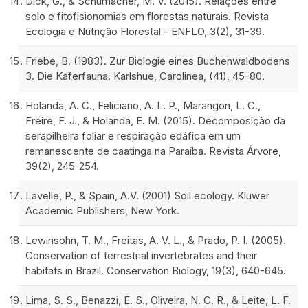
Dick, G., & Schumacher, M. V. (2015). Relações entre
solo e fitofisionomias em florestas naturais. Revista
Ecologia e Nutrição Florestal - ENFLO, 3(2), 31-39.
Friebe, B. (1983). Zur Biologie eines Buchenwaldbodens
3. Die Kaferfauna. Karlshue, Carolinea, (41), 45-80.
Holanda, A. C., Feliciano, A. L. P., Marangon, L. C.,
Freire, F. J., & Holanda, E. M. (2015). Decomposição da
serapilheira foliar e respiração edáfica em um
remanescente de caatinga na Paraíba. Revista Árvore,
39(2), 245-254.
Lavelle, P., & Spain, A.V. (2001) Soil ecology. Kluwer
Academic Publishers, New York.
Lewinsohn, T. M., Freitas, A. V. L., & Prado, P. I. (2005).
Conservation of terrestrial invertebrates and their
habitats in Brazil. Conservation Biology, 19(3), 640-645.
Lima, S. S., Benazzi, E. S., Oliveira, N. C. R., & Leite, L. F.