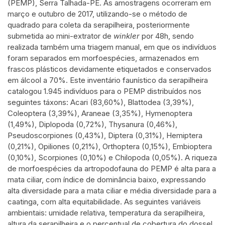
(PEMP), Serra Talhada-PE. As amostragens ocorreram em
março e outubro de 2017, utilizando-se o método de
quadrado para coleta da serapilheira, posteriormente
submetida ao mini-extrator de
winkler
por 48h, sendo
realizada também uma triagem manual, em que os indivíduos
foram separados em morfoespécies, armazenados em
frascos plásticos devidamente etiquetados e conservados
em álcool a 70%. Este inventário faunístico da serapilheira
catalogou 1.945 indivíduos para o PEMP distribuídos nos
seguintes táxons: Acari (83,60%), Blattodea (3,39%),
Coleoptera (3,39%), Araneae (3,35%), Hymenoptera
(1,49%), Diplopoda (0,72%), Thysanura (0,46%),
Pseudoscorpiones (0,43%), Diptera (0,31%), Hemiptera
(0,21%), Opiliones (0,21%), Orthoptera (0,15%), Embioptera
(0,10%), Scorpiones (0,10%) e Chilopoda (0,05%). A riqueza
de morfoespécies da artropodofauna do PEMP é alta para a
mata ciliar, com índice de dominância baixo, expressando
alta diversidade para a mata ciliar e média diversidade para a
caatinga, com alta equitabilidade. As seguintes variáveis
ambientais: umidade relativa, temperatura da serapilheira,
altura da serapilheira e o percentual de cobertura do dossel