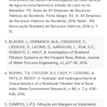
de água na zona hiporreica: estudo de caso no rio
Beberibe- PE. Anais do XII Simpósio de Recursos
Hidrícos do Nordeste. Porto Alegre, RS. In: XII Simpósio
de Recursos Hidrícos do Nordeste, 2014, Natal - RN.
Associação Brasileira de Recursos Hídricos, 2014. p. 1-
10.
BLAVIER, J.; VERBANCK, M.A.; CRADDOCK, F.;
LIÉGEOIS, S.; LATINIS, D.; GARGOURI, L.; RUA, G.F.;
DEBASTE, F.; HAUT, B. Investigation of Riverbed
Filtration Systems on the Parapeti River, Bolivia. Journal
of Water Process Engineering, v.1, p27-36, 2014.
BOVING, T.B. CHOUDRI, B.S. CADY, P. CORDING, A.
PATIL,K. REDDY, V. Hydraulic and Hydrogeochemical
Characteristics of a Riverbank Filtration Site in Rural
India. Water Environment Research, v. 86, n. 7, p. 636-
648, 2014.
CAMPOS, L.P.S. Filtração em Margem no tratamento