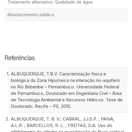
Tratamento alternativo. Qualidade de água
Abastecimento público
Referências
ALBUQUERQUE, T.B.V. Caracterização física e
biológica da Zona Hiporreica na interação rio-aquífero
no Rio Beberibe – Pernambuco. Universidade Federal
de Pernambuco, Doutorado em Engenharia Civil – Área
de Tecnologia Ambiental e Recursos Hídricos. Tese de
Doutorado. Recife – PE, 2015.
ALBUQUERQUE, T. B. V.; CABRAL, J.J.S.P. ; PAIVA,
A.L.R. ; BARCELLOS, R. L. ; FREITAS, D.A. Uso do
infiltrômetro de cilindro na investigação do fluxo vertical