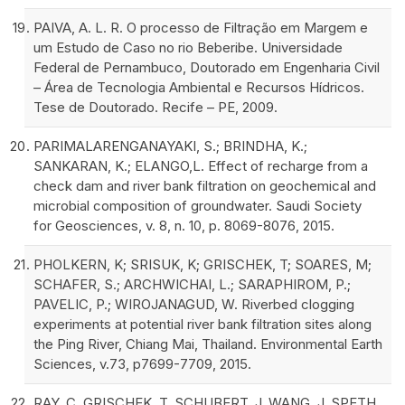
PAIVA, A. L. R. O processo de Filtração em Margem e
um Estudo de Caso no rio Beberibe. Universidade
Federal de Pernambuco, Doutorado em Engenharia Civil
– Área de Tecnologia Ambiental e Recursos Hídricos.
Tese de Doutorado. Recife – PE, 2009.
PARIMALARENGANAYAKI, S.; BRINDHA, K.;
SANKARAN, K.; ELANGO,L. Effect of recharge from a
check dam and river bank filtration on geochemical and
microbial composition of groundwater. Saudi Society
for Geosciences, v. 8, n. 10, p. 8069-8076, 2015.
PHOLKERN, K; SRISUK, K; GRISCHEK, T; SOARES, M;
SCHAFER, S.; ARCHWICHAI, L.; SARAPHIROM, P.;
PAVELIC, P.; WIROJANAGUD, W. Riverbed clogging
experiments at potential river bank filtration sites along
the Ping River, Chiang Mai, Thailand. Environmental Earth
Sciences, v.73, p7699-7709, 2015.
RAY, C. GRISCHEK, T. SCHUBERT, J. WANG, J. SPETH,