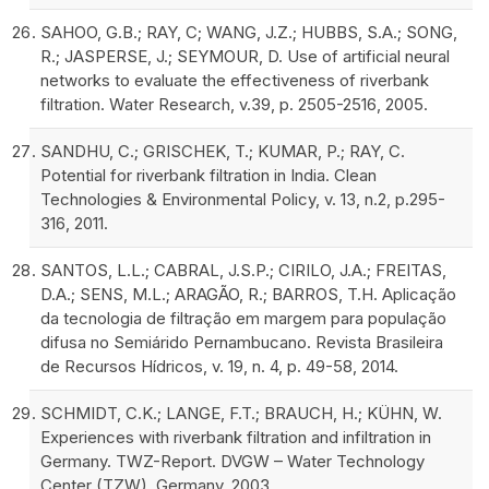
SAHOO, G.B.; RAY, C; WANG, J.Z.; HUBBS, S.A.; SONG,
R.; JASPERSE, J.; SEYMOUR, D. Use of artificial neural
networks to evaluate the effectiveness of riverbank
filtration. Water Research, v.39, p. 2505-2516, 2005.
SANDHU, C.; GRISCHEK, T.; KUMAR, P.; RAY, C.
Potential for riverbank filtration in India. Clean
Technologies & Environmental Policy, v. 13, n.2, p.295-
316, 2011.
SANTOS, L.L.; CABRAL, J.S.P.; CIRILO, J.A.; FREITAS,
D.A.; SENS, M.L.; ARAGÃO, R.; BARROS, T.H. Aplicação
da tecnologia de filtração em margem para população
difusa no Semiárido Pernambucano. Revista Brasileira
de Recursos Hídricos, v. 19, n. 4, p. 49-58, 2014.
SCHMIDT, C.K.; LANGE, F.T.; BRAUCH, H.; KÜHN, W.
Experiences with riverbank filtration and infiltration in
Germany. TWZ-Report. DVGW – Water Technology
Center (TZW), Germany. 2003.