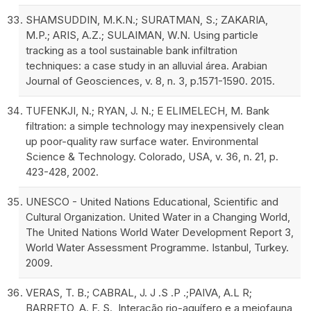
SHAMSUDDIN, M.K.N.; SURATMAN, S.; ZAKARIA,
M.P.; ARIS, A.Z.; SULAIMAN, W.N. Using particle
tracking as a tool sustainable bank infiltration
techniques: a case study in an alluvial área. Arabian
Journal of Geosciences, v. 8, n. 3, p.1571-1590. 2015.
TUFENKJI, N.; RYAN, J. N.; E ELIMELECH, M. Bank
filtration: a simple technology may inexpensively clean
up poor-quality raw surface water. Environmental
Science & Technology. Colorado, USA, v. 36, n. 21, p.
423-428, 2002.
UNESCO - United Nations Educational, Scientific and
Cultural Organization. United Water in a Changing World,
The United Nations World Water Development Report 3,
World Water Assessment Programme. Istanbul, Turkey.
2009.
VERAS, T. B.; CABRAL, J. J .S .P .;PAIVA, A.L R;
BARRETO, A. F. S., Interação rio-aquífero e a meiofauna