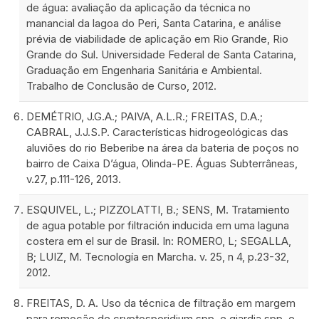
de água: avaliação da aplicação da técnica no
manancial da lagoa do Peri, Santa Catarina, e análise
prévia de viabilidade de aplicação em Rio Grande, Rio
Grande do Sul. Universidade Federal de Santa Catarina,
Graduação em Engenharia Sanitária e Ambiental.
Trabalho de Conclusão de Curso, 2012.
DEMÉTRIO, J.G.A.; PAIVA, A.L.R.; FREITAS, D.A.;
CABRAL, J.J.S.P. Características hidrogeológicas das
aluviões do rio Beberibe na área da bateria de poços no
bairro de Caixa D’água, Olinda-PE. Águas Subterrâneas,
v.27, p.111-126, 2013.
ESQUIVEL, L.; PIZZOLATTI, B.; SENS, M. Tratamiento
de agua potable por filtración inducida em uma laguna
costera em el sur de Brasil. In: ROMERO, L; SEGALLA,
B; LUIZ, M. Tecnología en Marcha. v. 25, n 4, p.23-32,
2012.
FREITAS, D. A. Uso da técnica de filtração em margem
para remoção de cryptosporidium spp. e giardia spp. e