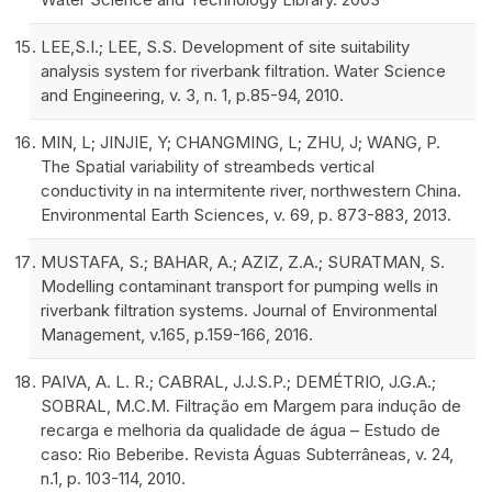
LEE,S.I.; LEE, S.S. Development of site suitability
analysis system for riverbank filtration. Water Science
and Engineering, v. 3, n. 1, p.85-94, 2010.
MIN, L; JINJIE, Y; CHANGMING, L; ZHU, J; WANG, P.
The Spatial variability of streambeds vertical
conductivity in na intermitente river, northwestern China.
Environmental Earth Sciences, v. 69, p. 873-883, 2013.
MUSTAFA, S.; BAHAR, A.; AZIZ, Z.A.; SURATMAN, S.
Modelling contaminant transport for pumping wells in
riverbank filtration systems. Journal of Environmental
Management, v.165, p.159-166, 2016.
PAIVA, A. L. R.; CABRAL, J.J.S.P.; DEMÉTRIO, J.G.A.;
SOBRAL, M.C.M. Filtração em Margem para indução de
recarga e melhoria da qualidade de água – Estudo de
caso: Rio Beberibe. Revista Águas Subterrâneas, v. 24,
n.1, p. 103-114, 2010.