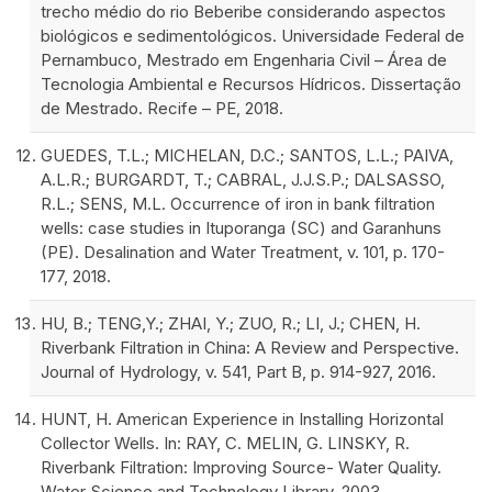
trecho médio do rio Beberibe considerando aspectos
biológicos e sedimentológicos. Universidade Federal de
Pernambuco, Mestrado em Engenharia Civil – Área de
Tecnologia Ambiental e Recursos Hídricos. Dissertação
de Mestrado. Recife – PE, 2018.
GUEDES, T.L.; MICHELAN, D.C.; SANTOS, L.L.; PAIVA,
A.L.R.; BURGARDT, T.; CABRAL, J.J.S.P.; DALSASSO,
R.L.; SENS, M.L. Occurrence of iron in bank filtration
wells: case studies in Ituporanga (SC) and Garanhuns
(PE). Desalination and Water Treatment, v. 101, p. 170-
177, 2018.
HU, B.; TENG,Y.; ZHAI, Y.; ZUO, R.; LI, J.; CHEN, H.
Riverbank Filtration in China: A Review and Perspective.
Journal of Hydrology, v. 541, Part B, p. 914-927, 2016.
HUNT, H. American Experience in Installing Horizontal
Collector Wells. In: RAY, C. MELIN, G. LINSKY, R.
Riverbank Filtration: Improving Source- Water Quality.
Water Science and Technology Library. 2003