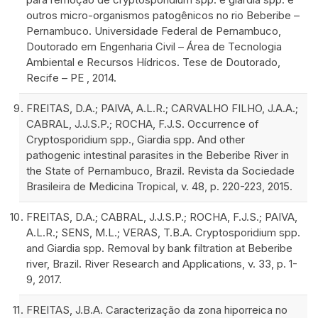
outros micro-organismos patogênicos no rio Beberibe –
Pernambuco. Universidade Federal de Pernambuco,
Doutorado em Engenharia Civil – Área de Tecnologia
Ambiental e Recursos Hídricos. Tese de Doutorado,
Recife – PE , 2014.
FREITAS, D.A.; PAIVA, A.L.R.; CARVALHO FILHO, J.A.A.;
CABRAL, J.J.S.P.; ROCHA, F.J.S. Occurrence of
Cryptosporidium spp., Giardia spp. And other
pathogenic intestinal parasites in the Beberibe River in
the State of Pernambuco, Brazil. Revista da Sociedade
Brasileira de Medicina Tropical, v. 48, p. 220-223, 2015.
FREITAS, D.A.; CABRAL, J.J.S.P.; ROCHA, F.J.S.; PAIVA,
A.L.R.; SENS, M.L.; VERAS, T.B.A. Cryptosporidium spp.
and Giardia spp. Removal by bank filtration at Beberibe
river, Brazil. River Research and Applications, v. 33, p. 1-
9, 2017.
FREITAS, J.B.A. Caracterização da zona hiporreica no