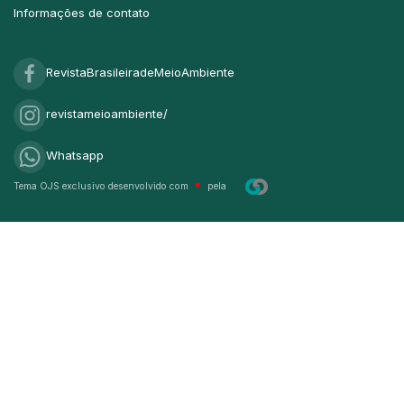
Informações de contato
RevistaBrasileiradeMeioAmbiente
revistameioambiente/
Whatsapp
Tema OJS exclusivo desenvolvido com
♥
pela