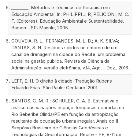
________. Métodos e Técnicas de Pesquisa em
Educação Ambiental. In: PHILIPPI J. R; PELICIONI, M. C.
F. (Editores). Educação Ambiental e Sustentabilidade.
Barueri - SP: Manole, 2005.
GOUVEIA, R. L.; FERNANDES, M. L. B.; A. K. SILVA;
DANTAS, S. N. Resíduos sólidos no entorno de um
canal de drenagem na cidade do Recife: um problema
social na gestão pública. Revista da Ciência da
Administração, versão eletrônica, v.14, Ago. - Dez., 2016.
LEFF, E. H. O direito à cidade. Tradução Rubens
Eduardo Frias. São Paulo: Centauro, 2001.
SANTOS, C. M. R.; SCHULER, C. A. B. Estimativa e
análise das variações espaço-temporais ocorridas no
Rio Beberibe Olinda/PE em função da antropização
resultante da ocupação urbana irregular. Anais do II
Simpósio Brasileiro de Ciências Geodésicas e
Tecnologias da Geoinformação, Recife - PE, 8-11 de