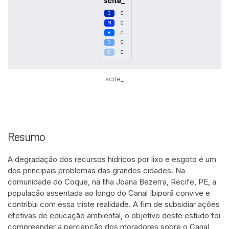
0
0
0
0
0
scite_
Intro
0
Methods
0
Resumo
Results
0
Discussion
0
A degradação dos recursos hídricos por lixo e esgoto é um
Other
0
dos principais problemas das grandes cidades. Na
comunidade do Coque, na Ilha Joana Bezerra, Recife, PE, a
população assentada ao longo do Canal Ibiporã convive e
See how this article has been
contribui com essa triste realidade. A fim de subsidiar ações
cited at
scite.ai
efetivas de educação ambiental, o objetivo deste estudo foi
compreender a percepção dos moradores sobre o Canal