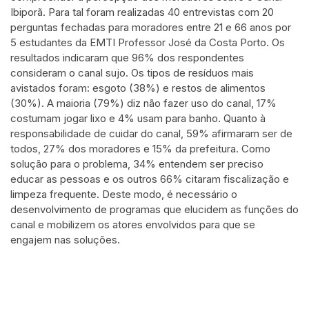
Scite shows how a scientific paper
Ibiporã. Para tal foram realizadas 40 entrevistas com 20
has been cited by providing the
perguntas fechadas para moradores entre 21 e 66 anos por
context of the citation, a
5 estudantes da EMTI Professor José da Costa Porto. Os
classification describing whether it
resultados indicaram que 96% dos respondentes
supports, mentions, or contrasts
consideram o canal sujo. Os tipos de resíduos mais
the cited claim, and a label
avistados foram: esgoto (38%) e restos de alimentos
(30%). A maioria (79%) diz não fazer uso do canal, 17%
indicating in which section the
costumam jogar lixo e 4% usam para banho. Quanto à
citation was made.
responsabilidade de cuidar do canal, 59% afirmaram ser de
todos, 27% dos moradores e 15% da prefeitura. Como
solução para o problema, 34% entendem ser preciso
educar as pessoas e os outros 66% citaram fiscalização e
limpeza frequente. Deste modo, é necessário o
desenvolvimento de programas que elucidem as funções do
canal e mobilizem os atores envolvidos para que se
engajem nas soluções.