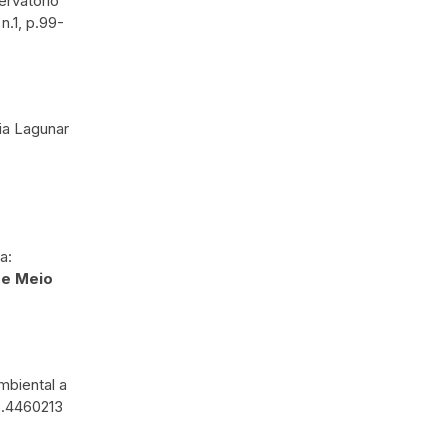
servatório
, n.1, p.99-
aia Lagunar
a:
de Meio
mbiental a
do.4460213