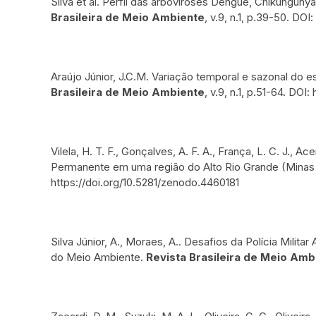
Silva et al. Perfil das arboviroses Dengue, Chikungunya 
Brasileira de Meio Ambiente
, v.9, n.1, p.39-50. DO
Araújo Júnior, J.C.M. Variação temporal e sazonal do e
Brasileira de Meio Ambiente
, v.9, n.1, p.51-64. DO
Vilela, H. T. F., Gonçalves, A. F. A., França, L. C. J.,
Permanente em uma região do Alto Rio Grande (Minas
https://doi.org/10.5281/zenodo.4460181
Silva Júnior, A., Moraes, A.. Desafios da Polícia Milit
do Meio Ambiente.
Revista Brasileira de Meio Amb