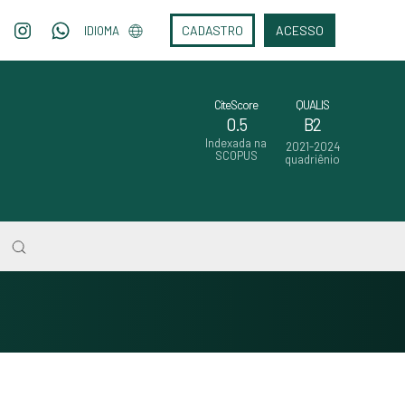
CADASTRO
ACESSO
IDIOMA
CiteScore
QUALIS
0.5
B2
Indexada na
2021-2024
SCOPUS
quadriênio