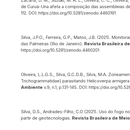
Zacardi, D. M., Suzuki, M. A. L., Oliveira, C. C., Oliveir
de Curuá-Una afeta a composição das assembleias de
112. DOI: https://doi.org/10.5281/zenodo.4460191
Silva, J.P.O., Ferreira, G.P., Matos, J.B. (2021). Moni
das Palmeiras (Rio de Janeiro).
Revista Brasileira 
https://doi.org/10.5281/zenodo.4460201
Oliveira, L.L.G.S., Silva, G.C.D.B., Silva, M.A. Zone
Trichogrammatidae) parasitando Helicoverpa armigera 
Ambiente
v.9, n.1, p.131-145. DOI: https://doi.org/10
Silva, D.S., Andrades-Filho, C.O (2021). Uso do fogo n
partir de geotecnologias.
Revista Brasileira de Mei