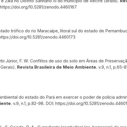
e Zika no Distrito Sanitário III do município de Recife (Brasil).
Rev
I: https://doi.org/10.5281/zenodo.4460167
stado trófico do rio Maracaípe, litoral sul do estado de Pernambu
I: https://doi.org/10.5281/zenodo.4460173
 Acerbi Júnior, F. W. Conflitos de uso do solo em Áreas de Preservaç
 Gerais).
Revista Brasileira de Meio Ambiente
. v.9, n.1, p.65-8
ar Ambiental do estado do Pará em exercer o poder de polícia admin
iente
. v.9, n.1, p.82-98. DOI: https://doi.org/10.5281/zenodo.4460