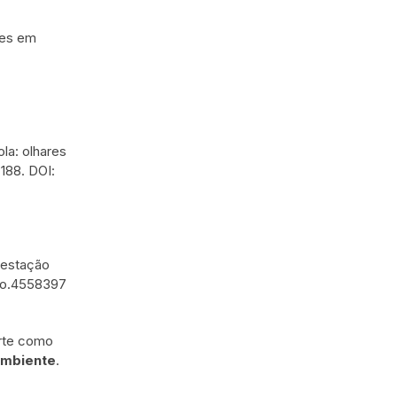
tes em
ola: olhares
6-188. DOI:
m estação
nodo.4558397
Norte como
Ambiente
.