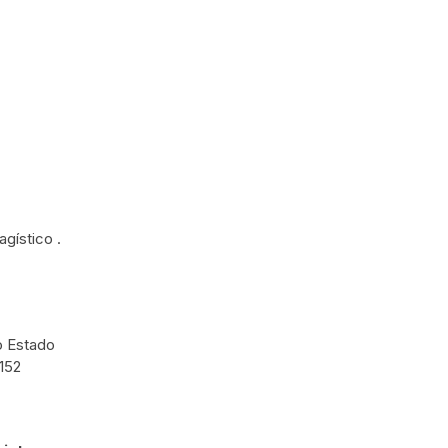
gístico .
no Estado
0152