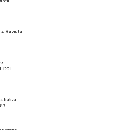
ista
co.
Revista
ão
1. DOI:
istrativa
183