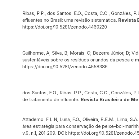
Ribas, P.P., dos Santos, E.O., Costa, C.C., Gonzáles,
efluentes no Brasil: uma revisão sistemática.
Revista 
https://doi.org/10.5281/zenodo.4460220
Guilherme, A; Silva, B; Morais, C; Bezerra Júnior, D; V
sustentáveis sobre os resíduos oriundos da pesca e 
https://doi.org/10.5281/zenodo.4558386
dos Santos, E.O., Ribas, P.P., Costa, C.C., Gonzáles, 
de tratamento de efluente.
Revista Brasileira de M
Attademo, F.L.N, Luna, F.O., Oliveira, R.E.M., Lima, S.A
área estratégia para conservação de peixe-boi-marinh
v.9, n.1, 201-209. DOI: https://doi.org/10.5281/zenodo.