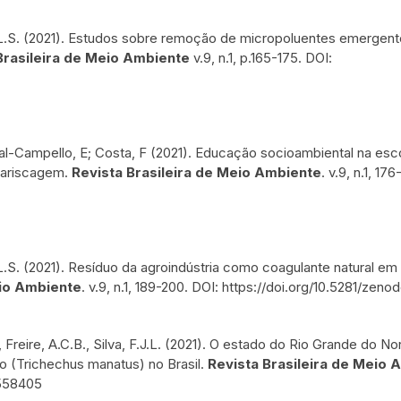
 P.L.S. (2021). Estudos sobre remoção de micropoluentes emergen
Brasileira de Meio Ambiente
v.9, n.1, p.165-175. DOI:
idal-Campello, E; Costa, F (2021). Educação socioambiental na esc
mariscagem.
Revista Brasileira de Meio Ambiente
. v.9, n.1, 17
P.L.S. (2021). Resíduo da agroindústria como coagulante natural e
eio Ambiente
. v.9, n.1, 189-200. DOI: https://doi.org/10.5281/ze
., Freire, A.C.B., Silva, F.J.L. (2021). O estado do Rio Grande do 
o (Trichechus manatus) no Brasil.
Revista Brasileira de Meio 
4558405