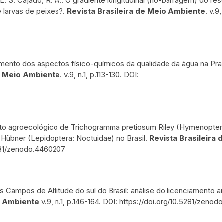
a, L. S. Cajado, R. A.. O gradiente longitudinal (rio-barragem) do re
 larvas de peixes?.
Revista Brasileira de Meio Ambiente
. v.9
toramento dos aspectos físico-químicos da qualidade da água na Pr
de Meio Ambiente
. v.9, n.1, p.113-130. DOI:
amento agroecológico de Trichogramma pretiosum Riley (Hymenopter
Hübner (Lepidoptera: Noctuidae) no Brasil.
Revista Brasileira 
.5281/zenodo.4460207
os Campos de Altitude do sul do Brasil: análise do licenciamento a
o Ambiente
v.9, n.1, p.146-164. DOI: https://doi.org/10.5281/zeno