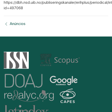
https://dbh.nsd.uib.no/publiseringskanaler/erihplus/periodical/i
id=497068
Anúncios