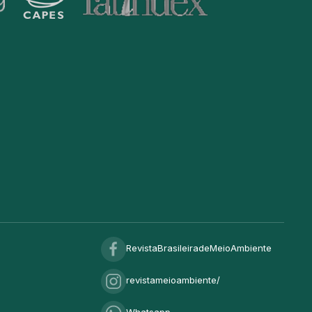
RevistaBrasileiradeMeioAmbiente
revistameioambiente/