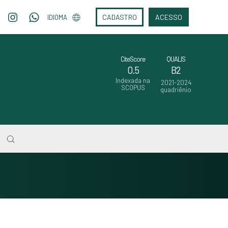
CADASTRO
ACESSO
IDIOMA
CiteScore
QUALIS
0.5
B2
Indexada na
2021-2024
SCOPUS
quadriênio