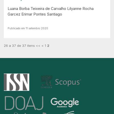
Luana Borba Teixeira de Carvalho
Lilyanne Rocha
Garcez
Erimar Pontes Santiago
Publicado em 11 setembro 2020
26 a 37 de 37 itens
<<
<
1
2