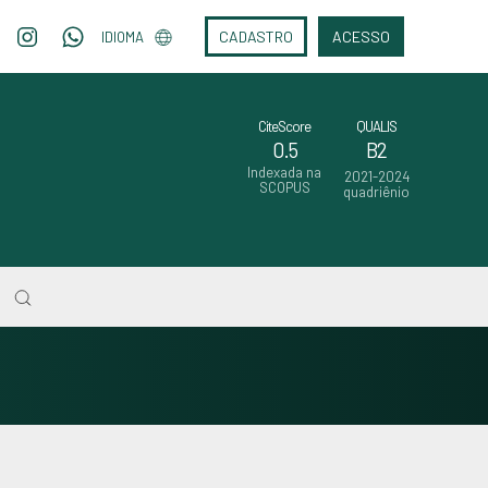
CADASTRO
ACESSO
IDIOMA
CiteScore
QUALIS
0.5
B2
Indexada na
2021-2024
SCOPUS
quadriênio