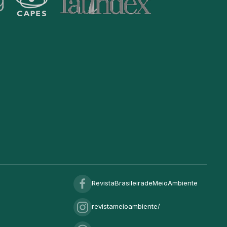
RevistaBrasileiradeMeioAmbiente
revistameioambiente/