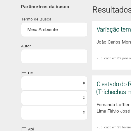
Parâmetros da busca
Resultados
Termo de Busca
Variação temp
João Carlos Mora
Autor
Publicado em 02 janeir
De
O estado do 
(Trichechus m
Fernanda Loffle
Lima
Flávio José
Publicado em 23 fevere
Até