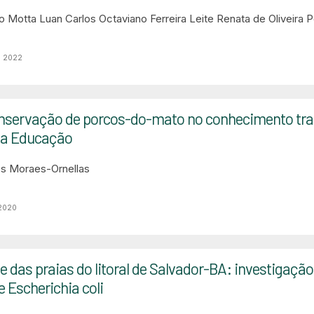
no Motta
Luan Carlos Octaviano Ferreira Leite
Renata de Oliveira P
o 2022
onservação de porcos-do-mato no conhecimento tra
na Educação
os Moraes-Ornellas
 2020
e das praias do litoral de Salvador-BA: investigação
 Escherichia coli