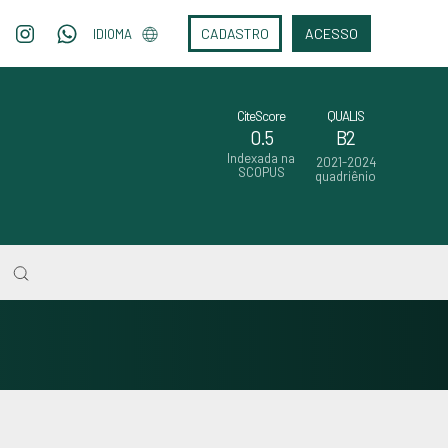
CADASTRO
ACESSO
IDIOMA
CiteScore
QUALIS
0.5
B2
Indexada na
2021-2024
SCOPUS
quadriênio