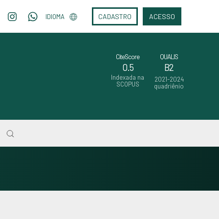
CADASTRO
ACESSO
IDIOMA
CiteScore
QUALIS
0.5
B2
Indexada na
2021-2024
SCOPUS
quadriênio