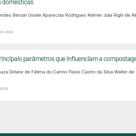
s domésticas
endes Bersan
Gisele Aparecida Rodrigues Kelmer
Julia Righi de A
bro 2022
principais parâmetros que influenciam a compostag
ouza
Dirlane de Fátima do Carmo
Flávio Castro da Silva
Walter de 
 2020