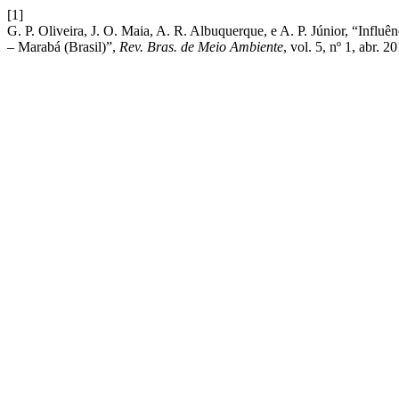
[1]
G. P. Oliveira, J. O. Maia, A. R. Albuquerque, e A. P. Júnior, “Infl
– Marabá (Brasil)”,
Rev. Bras. de Meio Ambiente
, vol. 5, nº 1, abr. 2