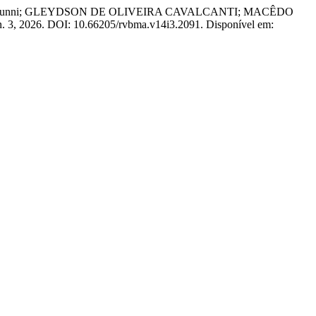
ram Brunni; GLEYDSON DE OLIVEIRA CAVALCANTI; MACÊDO
, n. 3, 2026. DOI: 10.66205/rvbma.v14i3.2091. Disponível em: