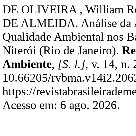
DE OLIVEIRA , William 
DE ALMEIDA. Análise da A
Qualidade Ambiental nos Ba
Niterói (Rio de Janeiro).
Re
Ambiente
,
[S. l.]
, v. 14, n.
10.66205/rvbma.v14i2.2062
https://revistabrasileirad
Acesso em: 6 ago. 2026.