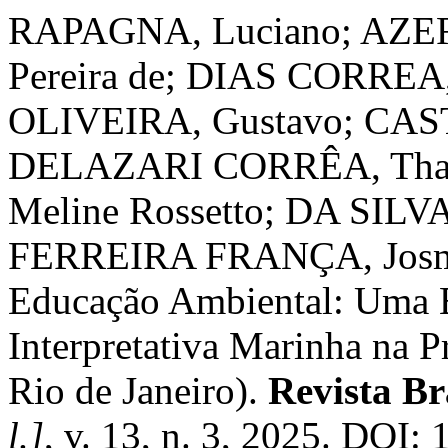
RAPAGNA, Luciano; AZE
Pereira de; DIAS CORRE
OLIVEIRA, Gustavo; CAS
DELAZARI CORRÊA, Tha
Meline Rossetto; DA SIL
FERREIRA FRANÇA, Josman
Educação Ambiental: Uma E
Interpretativa Marinha na P
Rio de Janeiro).
Revista Br
l.]
, v. 13, n. 3, 2025. DOI