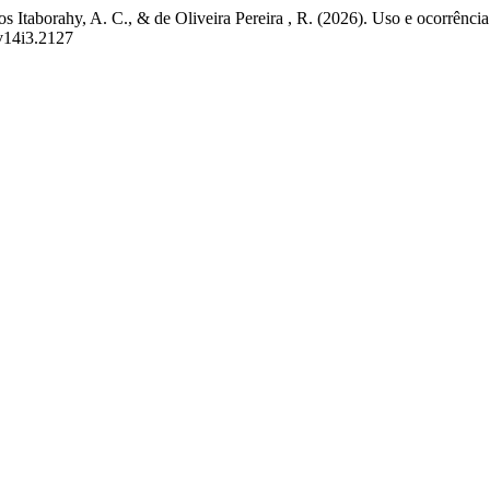
s Itaborahy, A. C., & de Oliveira Pereira , R. (2026). Uso e ocorrênc
.v14i3.2127