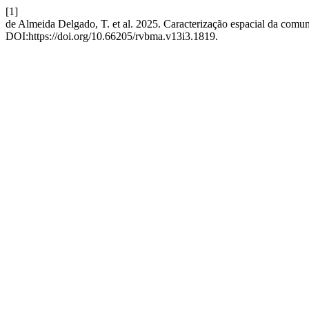
[1]
de Almeida Delgado, T. et al. 2025. Caracterização espacial da comun
DOI:https://doi.org/10.66205/rvbma.v13i3.1819.