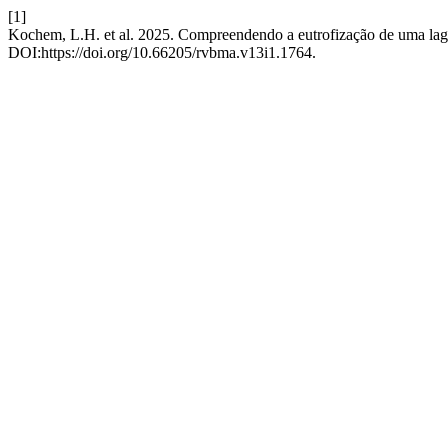
[1]
Kochem, L.H. et al. 2025. Compreendendo a eutrofização de uma lagoa
DOI:https://doi.org/10.66205/rvbma.v13i1.1764.